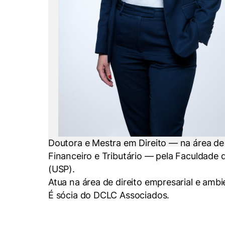
Conhecimento
Hub de Inovação e
Repositório Institucional
Instagram
Empreendedorismo
Women in Action
Pesquisa na Graduação
Linkedin
Trabalhe conosco
Seminários Acadêmicos
Comitê de Ética em
Sala de Imprensa
Pesquisa
Doutora e Mestra em Direito — na área de
Financeiro e Tributário — pela Faculdade 
(USP).
Atua na área de direito empresarial e ambi
É sócia do DCLC Associados.