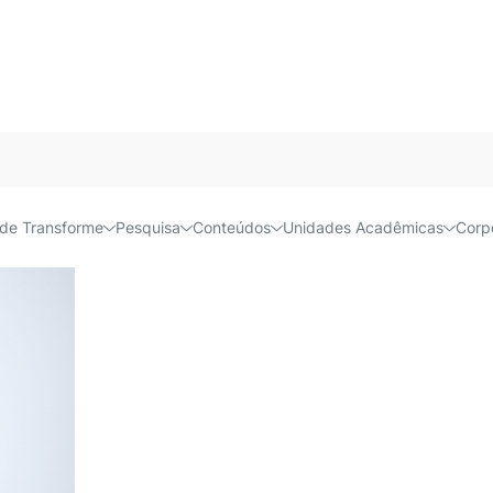
Daniela Stump
Acessível e
de Transforme
Pesquisa
Conteúdos
Unidades Acadêmicas
Corp
Professora | Doutora em Direito Ambiental -