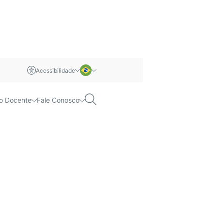
Acessibilidade
m libras
Português
Pesquisar
o Docente
Fale Conosco
 USP
Inglês