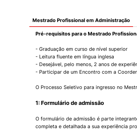
Conhecimento
Hub de Inovação e
Repositório Institucional
Instagram
Empreendedorismo
Mestrado Profissional em Administração
Women in Action
Pesquisa na Graduação
Linkedin
Pré-requisitos para o Mestrado Profissio
Trabalhe conosco
Seminários Acadêmicos
Comitê de Ética em
Sala de Imprensa
- Graduação em curso de nível superior
Pesquisa
- Leitura fluente em língua inglesa
- Desejável, pelo menos, 2 anos de experiên
- Participar de um Encontro com a Coorde
O Processo Seletivo para ingresso no Mest
1: Formulário de admissão
O formulário de admissão é parte integran
completa e detalhada a sua experiência pr