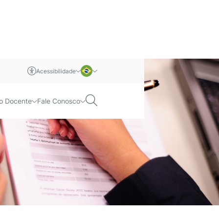
Acessibilidade
m libras
Português
Pesquisar
o Docente
Fale Conosco
Inglês