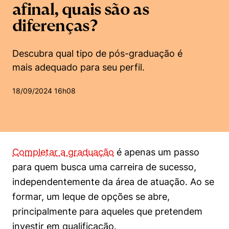
Women in Action
Engenharia e Ciência da Computação
Fale Conosco
afinal, quais são as
Busca por docentes
Biblioteca Telles
Prêmio Duda Ermírio de Moraes
Como funciona
Notícias
diferenças?
Trabalhe conosco
Direito
Áreas de Conhecimento
Repositório Institucional
Atendimento
Youtube
Resolução Eficaz de Problemas
Sala de Imprensa
Prêmios de Excelência
Descubra qual tipo de pós-graduação é
Todas as Engenharias
Pesquisa na Graduação
Visite o Insper
Instagram
mais adequado para seu perfil.
Oportunidade de Negócios
Ensino e aprendizagem
Seminários Acadêmicos
Canal de Ética
Engenharia de Computação
Linkedin
18/09/2024 16h08
Comitê de Ética em Pesquisa
Ouvidoria
Engenharia de Produção
Portal da Privacidade
Engenharia Mecânica
Direito
Completar a graduação
é apenas um passo
Engenharia Mecatrônica
Economia
para quem busca uma carreira de sucesso,
independentemente da área de atuação. Ao se
Finanças
formar, um leque de opções se abre,
Negócios
principalmente para aqueles que pretendem
investir em qualificação.