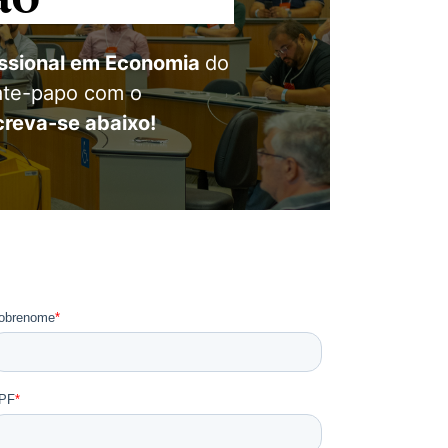
issional em Economia
do
C
bate-papo com o
In
creva-se abaixo!
co