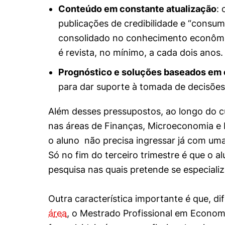
Conteúdo em constante atualização
:
publicações de credibilidade e “consu
consolidado no conhecimento econômico
é revista, no mínimo, a cada dois anos
Prognóstico e soluções baseados em 
para dar suporte à tomada de decisões 
Além desses pressupostos, ao longo do c
nas áreas de Finanças, Microeconomia e
o aluno não precisa ingressar já com uma 
Só no fim do terceiro trimestre é que o al
pesquisa nas quais pretende se especiali
Cookies estrita
Outra característica importante é que, d
área
, o Mestrado Profissional em Econo
Cookies de pref