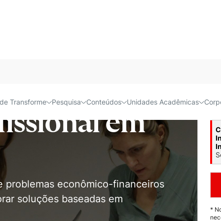
Acessível e
de Transforme
Pesquisa
Conteúdos
Unidades Acadêmicas
Corp
Pr
issional em
C
I
I
S
de problemas econômico-financeiros
borar soluções baseadas em
* N
nec