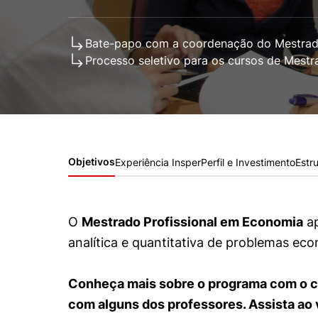
Conhecimento
Hub de Inovação e
Repositório Institucional
Instagram
Empreendedorismo
Bate-papo com a coordenação do Mestrad
Women in Action
Pesquisa na Graduação
Linkedin
Processo seletivo para os cursos de Mestra
Trabalhe conosco
Seminários Acadêmicos
Comitê de Ética em
Sala de Imprensa
Pesquisa
Objetivos
Experiência Insper
Perfil e Investimento
Estr
O
Mestrado Profissional em Economia
ap
analítica e quantitativa de problemas ec
Conheça mais sobre o programa com o c
com alguns dos professores. Assista ao 