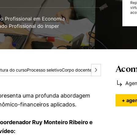
Rep
vir
aco
o Profissional em Economia
do Profissional do Insper
Acom
utura do curso
Processo seletivo
Corpo docente
Alunos
Egressos
+ Info
Agen
resenta uma profunda abordagem
+ age
onômico-financeiros aplicados.
oordenador Ruy Monteiro Ribeiro e
vídeo: