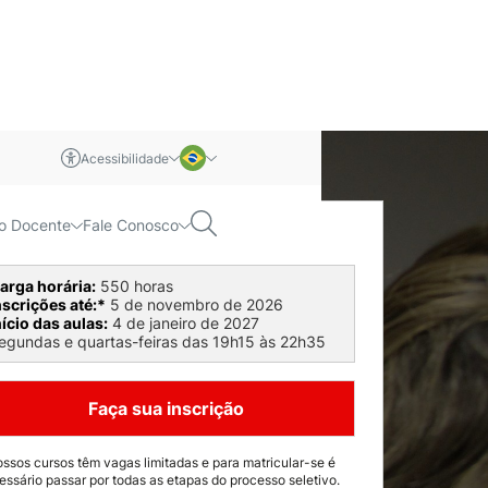
Acessibilidade
m libras
Português
Pesquisar
o Docente
Fale Conosco
óximas turmas
Inglês
arga horária
:
550
horas
nscrições até
:*
5 de novembro de 2026
nício das aulas
:
4 de janeiro de 2027
egundas e quartas-feiras das 19h15 às 22h35
Faça sua inscrição
ossos cursos têm vagas limitadas e para matricular-se é
essário passar por todas as etapas do processo seletivo.