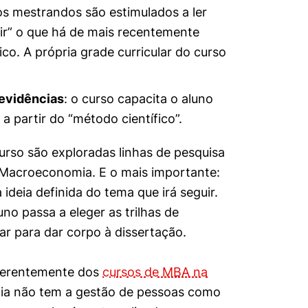
 os mestrandos são estimulados a ler
mir” o que há de mais recentemente
. A própria grade curricular do curso
.
evidências
: o curso capacita o aluno
a partir do “método científico”.
urso são exploradas linhas de pesquisa
 Macroeconomia. E o mais importante:
ideia definida do tema que irá seguir.
uno passa a eleger as trilhas de
zar para dar corpo à dissertação.
mente necessários
iferentemente dos
cursos de MBA na
mia não tem a gestão de pessoas como
erências de usuário