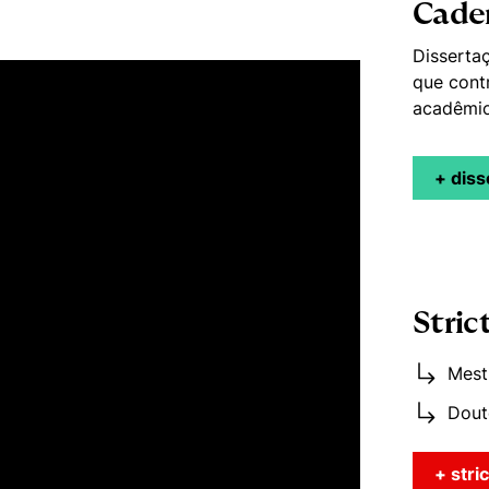
Cader
Disserta
que cont
acadêmic
+ dis
Stric
Mest
Dout
+ stri