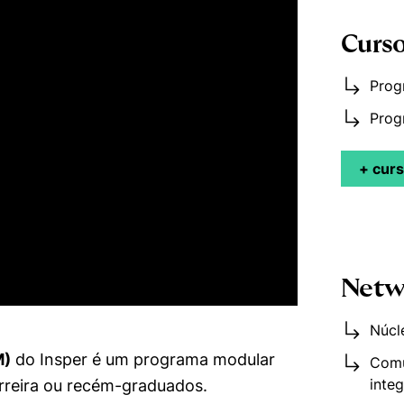
Curso
Prog
Prog
+ cur
Netw
Núcl
M)
do Insper é um programa modular
Comu
inte
arreira ou recém-graduados.