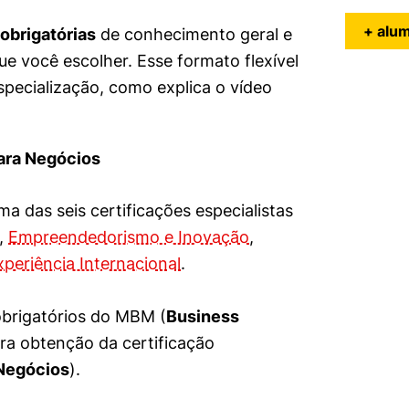
+ alu
 obrigatórias
de conhecimento geral e
que você escolher. Esse formato flexível
especialização, como explica o vídeo
ara Negócios
a das seis certificações especialistas
,
Empreendedorismo e Inovação
,
xperiência Internacional
.
brigatórios do MBM (
Business
ara obtenção da certificação
 Negócios
).