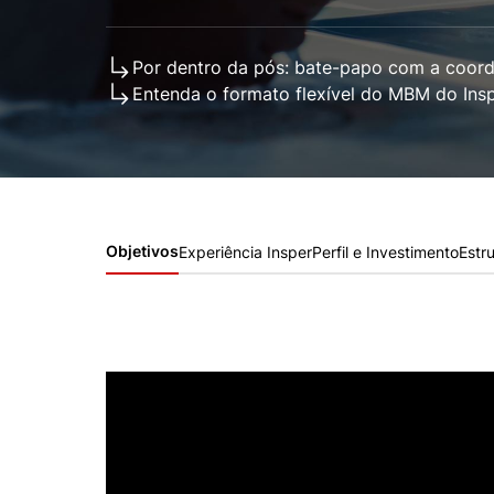
Conhecimento
Hub de Inovação e
Repositório Institucional
Instagram
Empreendedorismo
Por dentro da pós: bate-papo com a coord
Women in Action
Pesquisa na Graduação
Linkedin
Entenda o formato flexível do MBM do Ins
Trabalhe conosco
Seminários Acadêmicos
Comitê de Ética em
Sala de Imprensa
Pesquisa
Objetivos
Experiência Insper
Perfil e Investimento
Estr