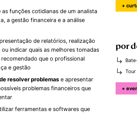
+ curt
 as funções cotidianas de um analista
, a gestão financeira e a análise
resentação de relatórios, realização
por d
s ou indicar quais as melhores tomadas
 recomendado que o profissional
Bate
nça e gestão
Tour
de resolver problemas
e apresentar
possíveis problemas financeiros que
+ eve
entar
utilizar ferramentas e softwares que