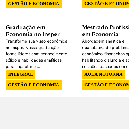
GESTÃO E ECONOMIA
GESTÃO E ECONO
Graduação em
Mestrado Profiss
Economia no Insper
em Economia
Transforme sua visão econômica
Abordagem analítica e
no Insper. Nossa graduação
quantitativa de problem
forma líderes com conhecimento
econômico-financeiros a
sólido e habilidades analíticas
habilitando o aluno a ela
para impactar o ...
soluções baseadas em ev
INTEGRAL
AULA NOTURNA
GESTÃO E ECONOMIA
GESTÃO E ECONO