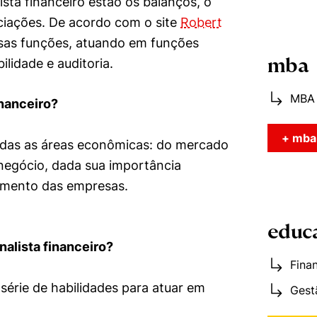
ista financeiro estão os balanços, o
iações. De acordo com o site
Robert
ersas funções, atuando em funções
ilidade e auditoria.
mba
MBA 
inanceiro?
+ mba
odas as áreas econômicas: do mercado
onegócio, dada sua importância
cimento das empresas.
educ
nalista financeiro?
Fina
série de habilidades para atuar em
Gest