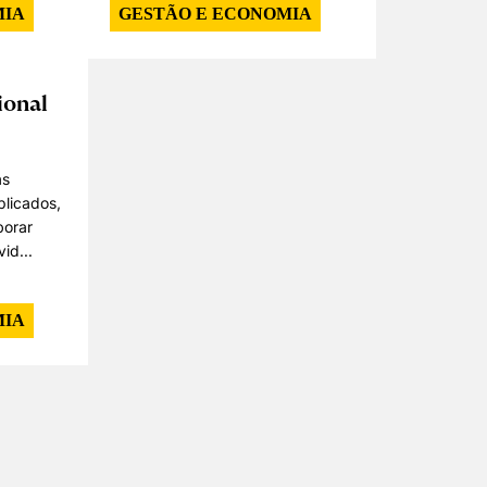
MIA
GESTÃO E ECONOMIA
ional
as
plicados,
borar
id...
MIA