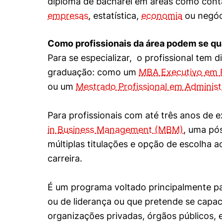
diploma de bacharel em áreas como conta
Cookies estrita
empresas
, estatística,
economia
ou negóc
Cookies de pref
Como profissionais da área podem se qua
Para se especializar, o profissional tem
graduação: como um
MBA Executivo em 
ou um
Mestrado Profissional em Adminis
Para profissionais com até três anos de e
in Business Management (MBM)
, uma pó
múltiplas titulações e opção de escolha a
carreira.
É um programa voltado principalmente p
ou de liderança ou que pretende se capac
organizações privadas, órgãos públicos, 