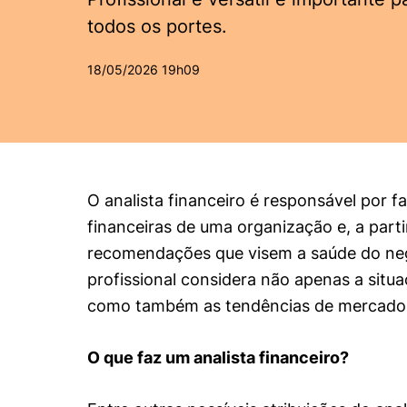
Conhecimento
todos os portes.
Hub de Inovação e
Repositório Institucional
Instagram
Empreendedorismo
18/05/2026 19h09
Women in Action
Pesquisa na Graduação
Linkedin
Trabalhe conosco
Seminários Acadêmicos
Comitê de Ética em
Sala de Imprensa
Pesquisa
O analista financeiro é responsável por f
financeiras de uma organização e, a partir 
recomendações que visem a saúde do negó
profissional considera não apenas a situa
como também as tendências de mercado
O que faz um analista financeiro?