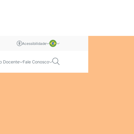
Acessibilidade
m libras
Português
Pesquisar
o Docente
Fale Conosco
Inglês