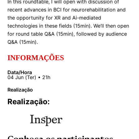
In this roundtable, I will open with discussion of
Women in Action
Engenharia e Ciência da Computação
Fale Conosco
Busca por docentes
Biblioteca Telles
recent advances in BCI for neurorehabilitation and
Prêmio Duda Ermírio de Moraes
Como funciona
Notícias
Trabalhe conosco
Direito
the opportunity for XR and Ai-mediated
Áreas de Conhecimento
Repositório Institucional
Atendimento
Youtube
technologies in these fields (15min). We’ll then open
Resolução Eficaz de Problemas
Sala de Imprensa
Prêmios de Excelência
for round table Q&A (15min), followed by audience
Todas as Engenharias
Pesquisa na Graduação
Visite o Insper
Instagram
Q&A (15min).
Oportunidade de Negócios
Ensino e aprendizagem
Seminários Acadêmicos
Canal de Ética
Engenharia de Computação
Linkedin
INFORMAÇÕES
Comitê de Ética em Pesquisa
Ouvidoria
Engenharia de Produção
Portal da Privacidade
Data/Hora
04
Jun
(
Ter
) •
21h
Engenharia Mecânica
Direito
Realização
Engenharia Mecatrônica
Economia
Realização:
Finanças
Negócios