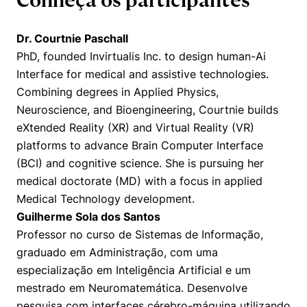
Conheça os participantes
Políticas Públicas
Dr. Courtnie Paschall
Sustentabilidade
PhD, founded Invirtualis Inc. to design human-Ai
Interface for medical and assistive technologies.
Tecnologia e Dados
Combining degrees in Applied Physics,
Neuroscience, and Bioengineering, Courtnie builds
eXtended Reality (XR) and Virtual Reality (VR)
platforms to advance Brain Computer Interface
(BCI) and cognitive science. She is pursuing her
medical doctorate (MD) with a focus in applied
Medical Technology development.
Guilherme Sola dos Santos
Professor no curso de Sistemas de Informação,
graduado em Administração, com uma
especialização em Inteligência Artificial e um
mestrado em Neuromatemática. Desenvolve
pesquisa com interfaces cérebro-máquina utilizando