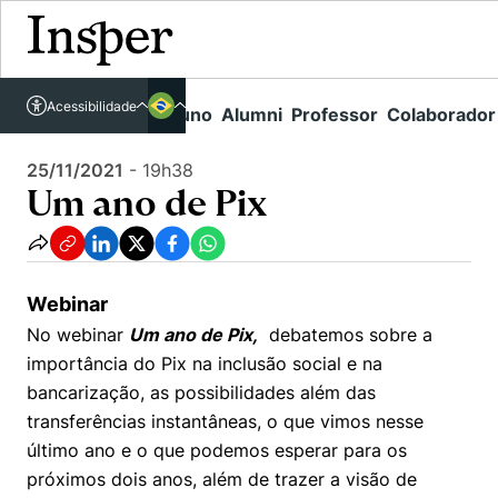
Acessível em libras
Insper - Home Page
\
Agenda de Eventos - arquivo
\
Um ano de Pix
Acessibilidade
Links rápidos
Aluno
Alumni
Professor
Colaborador
Português
Cursos
Inglês
25/11/2021
-
19h38
Quem Somos
Vestibular
Um ano de Pix
Graduação
Comunidade Transforme
O Insper
Pós-Graduação
Campus
Pesquisa
Missão
Webinar
Educação Executiva
Internacional
No webinar
Um ano de Pix,
debatemos sobre a
Projetos Sociais
Conteúdos
Pesquisa no Insper
importância do Pix na inclusão social e na
Busca por Áreas de Conhecimento
Student Life
Lista de doadores
bancarização, as possibilidades além das
Centros de Conhecimento
Unidades Acadêmicas
Carreiras e Cursos
Núcleo de Carreiras
transferências instantâneas, o que vimos nesse
Cátedras
último ano e o que podemos esperar para os
Como funciona
Eventos
Corpo Docente
Hub de Inovação e Empreendedorismo
Gestão e Economia
próximos dois anos, além de trazer a visão de
Centro de Dados e IA
Newsletters