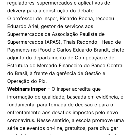
reguladores, supermercados e aplicativos de
Prêmio Duda Ermírio de Moraes
Como funciona
Women in Action
Engenharia e Ciência da Computação
Fale Conosco
Busca por docentes
Biblioteca Telles
delivery para a construção do debate.
Notícias
Trabalhe conosco
Direito
Resolução Eficaz de Problemas
Áreas de Conhecimento
O professor do Insper, Ricardo Rocha, recebeu
Repositório Institucional
Atendimento
Youtube
Eduardo Ariel, gestor de serviços aos
Sala de Imprensa
Prêmios de Excelência
Todas as Engenharias
Oportunidade de Negócios
Pesquisa na Graduação
Visite o Insper
Supermercados da Associação Paulista de
Instagram
Supermercados (APAS), Thais Redondo, Head de
Ensino e aprendizagem
Seminários Acadêmicos
Canal de Ética
Engenharia de Computação
Linkedin
Payments no iFood e Carlos Eduardo Brandt, chefe
Comitê de Ética em Pesquisa
Ouvidoria
adjunto do departamento de Competição e de
Engenharia de Produção
Estrutura do Mercado Financeiro do Banco Central
Portal da Privacidade
do Brasil, à frente da gerência de Gestão e
Engenharia Mecânica
Direito
Operação do Pix.
Webinars Insper
– O Insper acredita que
Engenharia Mecatrônica
Economia
informação de qualidade, baseada em evidência, é
fundamental para tomada de decisão e para o
Finanças
enfrentamento aos desafios impostos pelo novo
coronavírus. Nesse sentido, a escola promove uma
Negócios
série de eventos on-line, gratuitos, para divulgar