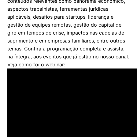
conteúdos relevantes como panorama econômico,
Políticas Públicas
aspectos trabalhistas, ferramentas jurídicas
aplicáveis, desafios para startups, liderança e
Sustentabilidade
gestão de equipes remotas, gestão do capital de
giro em tempos de crise, impactos nas cadeias de
Tecnologia e Dados
suprimento e em empresas familiares, entre outros
temas. Confira a programação completa e assista,
na íntegra, aos eventos que já estão no nosso canal.
Veja como foi o webinar: