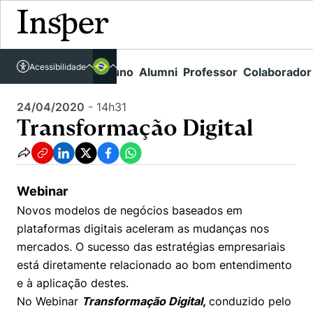
Acessível em libras
Insper - Home Page
\
Agenda de Eventos - arquivo
\
Transformação Digital
Acessibilidade
Links rápidos
Aluno
Alumni
Professor
Colaborador
Português
Cursos
Inglês
24/04/2020
-
14h31
Quem Somos
Vestibular
Transformação Digital
Graduação
Comunidade Transforme
O Insper
Pós-Graduação
Campus
Pesquisa
Missão
Webinar
Educação Executiva
Internacional
Novos modelos de negócios baseados em
Projetos Sociais
Conteúdos
Pesquisa no Insper
plataformas digitais aceleram as mudanças nos
Busca por Áreas de Conhecimento
Student Life
Lista de doadores
mercados. O sucesso das estratégias empresariais
Centros de Conhecimento
Unidades Acadêmicas
Carreiras e Cursos
Núcleo de Carreiras
está diretamente relacionado ao bom entendimento
Cátedras
e à aplicação destes.
Como funciona
Eventos
Corpo Docente
Hub de Inovação e Empreendedorismo
Gestão e Economia
No Webinar
Transformação Digital
,
conduzido pelo
Centro de Dados e IA
Newsletters