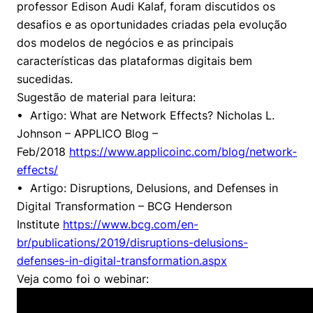
professor Edison Audi Kalaf, foram discutidos os
Prêmio Duda Ermírio de Moraes
Como funciona
Women in Action
Engenharia e Ciência da Computação
Fale Conosco
Busca por docentes
Biblioteca Telles
desafios e as oportunidades criadas pela evolução
Notícias
Trabalhe conosco
Direito
Resolução Eficaz de Problemas
Áreas de Conhecimento
dos modelos de negócios e as principais
Repositório Institucional
Atendimento
Youtube
características das plataformas digitais bem
Sala de Imprensa
Prêmios de Excelência
Todas as Engenharias
Oportunidade de Negócios
Pesquisa na Graduação
Visite o Insper
sucedidas.
Instagram
Sugestão de material para leitura:
Ensino e aprendizagem
Seminários Acadêmicos
Canal de Ética
Engenharia de Computação
Linkedin
• Artigo: What are Network Effects? Nicholas L.
Comitê de Ética em Pesquisa
Ouvidoria
Johnson – APPLICO Blog –
Engenharia de Produção
Feb/2018
https://www.applicoinc.com/blog/network-
Portal da Privacidade
effects/
Engenharia Mecânica
Direito
• Artigo: Disruptions, Delusions, and Defenses in
Digital Transformation – BCG Henderson
Engenharia Mecatrônica
Economia
Institute
https://www.bcg.com/en-
br/publications/2019/disruptions-delusions-
Finanças
defenses-in-digital-transformation.aspx
Veja como foi o webinar:
Negócios