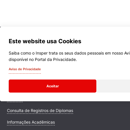
Este website usa Cookies
Saiba como o Insper trata os seus dados pessoais em nosso Avi
Cookies estritamente necessários
disponível no Portal da Privacidade.
Cursos
Cookies de preferências de usuário
Aviso de Privacidade
Quem Somos
Aceitar
Comunidade Transforme
Campus
Consulta de Registros de Diplomas
Informações Acadêmicas