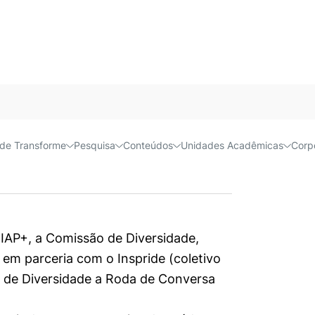
rsa
Próx
Acessível e
sa
de Transforme
Pesquisa
Conteúdos
Unidades Acadêmicas
Corp
AP+, a Comissão de Diversidade,
em parceria com o Inspride (coletivo
 de Diversidade a Roda de Conversa