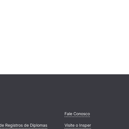
Fale Conosco
de Registros de Diplomas
Visite o Insper