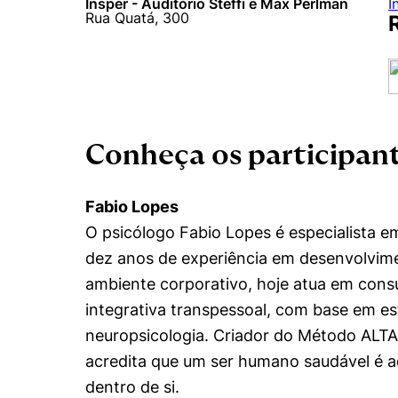
Insper - Auditório Steffi e Max Perlman
I
Rua Quatá, 300
Conheça os participan
Cookies estrita
Fabio Lopes
Cookies de pref
O psicólogo Fabio Lopes é especialista 
dez anos de experiência em desenvolvim
ambiente corporativo, hoje atua em consu
integrativa transpessoal, com base em es
neuropsicologia. Criador do Método ALTA 
acredita que um ser humano saudável é aqu
dentro de si.