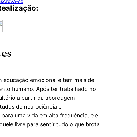
nscreva-se
Realização:
tes
mente necessários
erências de usuário
em educação emocional e tem mais de
ento humano. Após ter trabalhado no
ltório a partir da abordagem
tudos de neurociência e
para uma vida em alta frequência, ele
ele livre para sentir tudo o que brota