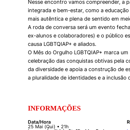
Nesse encontro vamos compreender, a pa
Conhecimento
Hub de Inovação e
integrada e bem-estar, como a educação 
Repositório Institucional
Instagram
Empreendedorismo
mais autêntica e plena de sentido em mei
Women in Action
Pesquisa na Graduação
Linkedin
A roda de conversa será um e
vento fecha
Trabalhe conosco
Seminários Acadêmicos
ex-alunos e colaboradores) e o público 
causa LGBTQIAP+ e aliados.
Comitê de Ética em
Sala de Imprensa
Pesquisa
O Mês do Orgulho LGBTQIAP+ marca um mo
celebração das conquistas obtivas pela c
da diversidade e apoia a construção de e
a pluralidade de identidades e a inclusão 
INFORMAÇÕES
Data/Hora
R
25
Mai
(
Qui
) •
21h