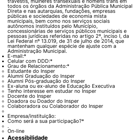
travestis, mulheres transexuais e homens trans em
todos os órgãos da Administração Pública Municipal
Direta e nas autarquias, fundações, empresas
públicas e sociedades de economia mista
municipais, bem como nos serviços sociais
autônomos instituídos pelo Município,
concessionárias de serviços públicos municipais e
pessoas jurídicas referidas no artigo 2º, inciso I, da
Lei Federal nº 13.019, de 31 de julho de 2014, que
mantenham qualquer espécie de ajuste com a
Administração Municipal.
E-mail:
*
Celular com DDD:
*
Grau de Relacionamento:
*
Estudante do Insper
Alumni Graduação do Insper
Alumni Pós-graduação do Insper
Ex-aluna ou ex-aluno de Educação Executiva
Tenho interesse em estudar no Insper
Docente do Insper
Doadora ou Doador do Insper
Colaboradora ou Colaborador do Insper
Empresa/instituição:
Como será a sua participação?
*
.
On-line
Acessibilidade