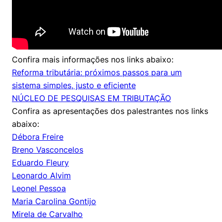
Políticas Públicas
Sustentabilidade
Tecnologia e Dados
Confira mais informações nos links abaixo:
Reforma tributária: próximos passos para um
sistema simples, justo e eficiente
NÚCLEO DE PESQUISAS EM TRIBUTAÇÃO
Confira as apresentações dos palestrantes nos links
abaixo:
Débora Freire
Breno Vasconcelos
Eduardo Fleury
Leonardo Alvim
Leonel Pessoa
Maria Carolina Gontijo
Mirela de Carvalho