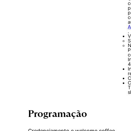
c
p
p
c
a
A
.
V
S
N
P
c
I
4
I
r
C
T
s
Programação
Credenciamento e welcome coffee