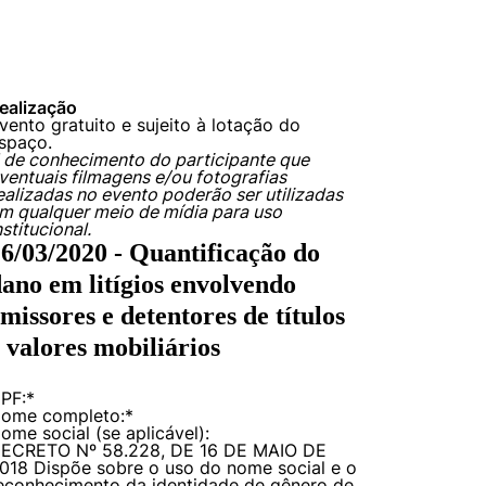
ealização
vento gratuito e sujeito à lotação do
spaço.
 de conhecimento do participante que
ventuais filmagens e/ou fotografias
ealizadas no evento poderão ser utilizadas
m qualquer meio de mídia para uso
nstitucional.
6/03/2020 - Quantificação do
ano em litígios envolvendo
missores e detentores de títulos
 valores mobiliários
PF:
*
ome completo:
*
ome social (se aplicável):
ECRETO Nº 58.228, DE 16 DE MAIO DE
018 Dispõe sobre o uso do nome social e o
econhecimento da identidade de gênero de