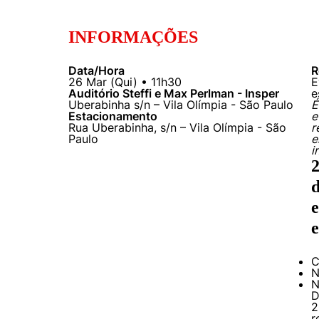
INFORMAÇÕES
Data/Hora
R
26
Mar
(
Qui
) •
11h30
E
Auditório Steffi e Max Perlman - Insper
e
Uberabinha s/n – Vila Olímpia - São Paulo
É
Estacionamento
e
Rua Uberabinha, s/n – Vila Olímpia - São
r
Paulo
e
i
2
d
e
e
C
N
N
D
2
r