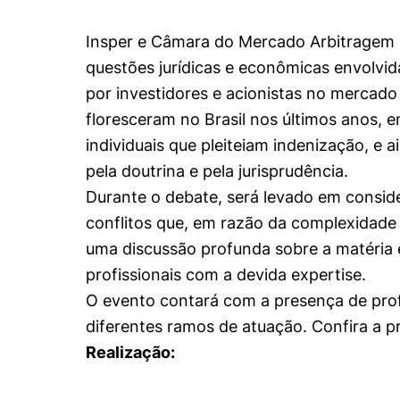
Conhecimento
Hub de Inovação e
Repositório Institucional
Instagram
Insper e Câmara do Mercado Arbitragem 
Empreendedorismo
questões jurídicas e econômicas envolvid
Women in Action
Pesquisa na Graduação
Linkedin
por investidores e acionistas no mercado 
Trabalhe conosco
Seminários Acadêmicos
floresceram no Brasil nos últimos anos, e
Comitê de Ética em
Sala de Imprensa
individuais que pleiteiam indenização, e
Pesquisa
pela doutrina e pela jurisprudência.
Durante o debate, será levado em consid
conflitos que, em razão da complexidade
uma discussão profunda sobre a matéria 
profissionais com a devida expertise.
O evento contará com a presença de profi
diferentes ramos de atuação. Confira a 
Realização: