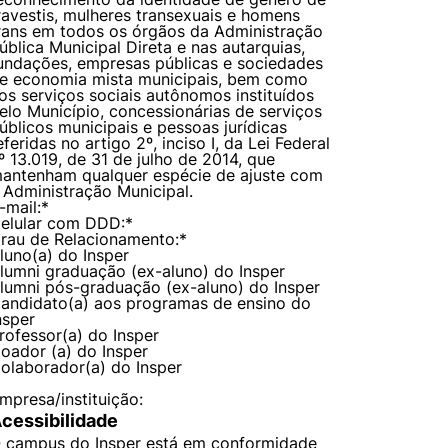
ravestis, mulheres transexuais e homens
rans em todos os órgãos da Administração
ública Municipal Direta e nas autarquias,
undações, empresas públicas e sociedades
e economia mista municipais, bem como
os serviços sociais autônomos instituídos
elo Município, concessionárias de serviços
úblicos municipais e pessoas jurídicas
eferidas no artigo 2º, inciso I, da Lei Federal
º 13.019, de 31 de julho de 2014, que
antenham qualquer espécie de ajuste com
 Administração Municipal.
-mail:
*
elular com DDD:
*
rau de Relacionamento:
*
luno(a) do Insper
lumni graduação (ex-aluno) do Insper
lumni pós-graduação (ex-aluno) do Insper
andidato(a) aos programas de ensino do
nsper
rofessor(a) do Insper
oador (a) do Insper
olaborador(a) do Insper
mpresa/instituição:
cessibilidade
 campus do Insper está em conformidade