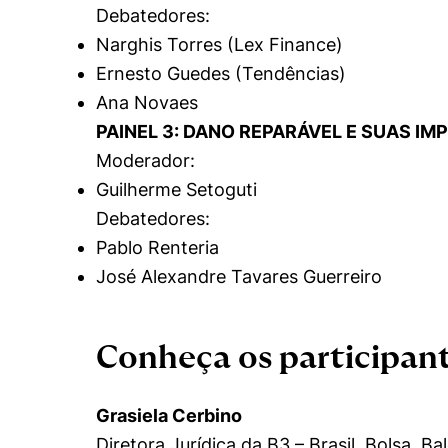
Debatedores:
Narghis Torres (Lex Finance)
Ernesto Guedes (Tendências)
Ana Novaes
PAINEL 3: DANO REPARÁVEL E SUAS IM
Moderador:
Guilherme Setoguti
Debatedores:
Pablo Renteria
José Alexandre Tavares Guerreiro
Conheça os participan
Grasiela Cerbino
Diretora Jurídica da B3 – Brasil, Bolsa, B