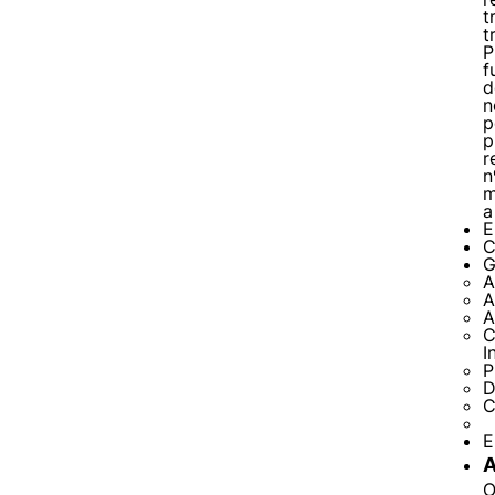
t
t
P
f
d
n
p
p
r
n
m
a
E
C
G
A
A
A
C
I
P
D
C
E
A
O