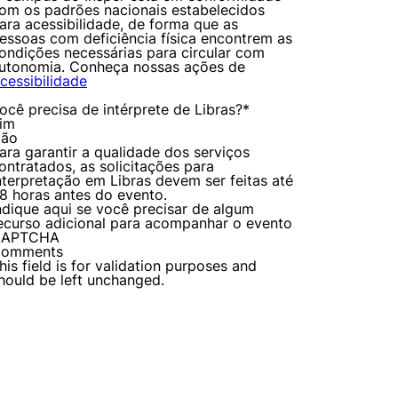
om os padrões nacionais estabelecidos
ara acessibilidade, de forma que as
essoas com deficiência física encontrem as
ondições necessárias para circular com
utonomia. Conheça nossas ações de
cessibilidade
ocê precisa de intérprete de Libras?
*
im
ão
ara garantir a qualidade dos serviços
ontratados, as solicitações para
nterpretação em Libras devem ser feitas até
8 horas antes do evento.
ndique aqui se você precisar de algum
ecurso adicional para acompanhar o evento
CAPTCHA
omments
his field is for validation purposes and
hould be left unchanged.