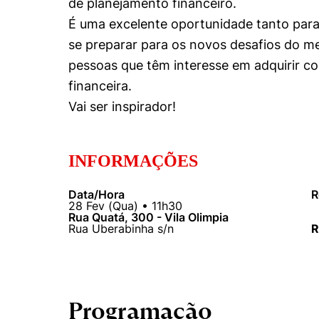
de planejamento financeiro.
É uma excelente oportunidade tanto para
se preparar para os novos desafios do m
pessoas que têm interesse em adquirir c
financeira.
Vai ser inspirador!
INFORMAÇÕES
Cookies estrita
Data/Hora
R
28
Fev
(
Qua
) •
11h30
Rua Quatá, 300 - Vila Olimpia
Rua Uberabinha s/n
R
Cookies de pref
Programação