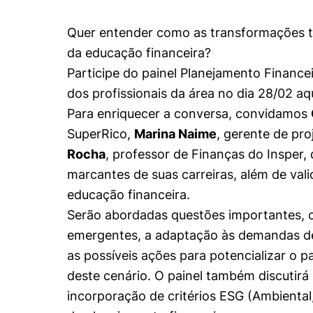
Conhecimento
Hub de Inovação e
Repositório Institucional
Instagram
Quer entender como as transformações te
Empreendedorismo
da educação financeira?
Women in Action
Pesquisa na Graduação
Linkedin
Participe do painel Planejamento Financei
Trabalhe conosco
Seminários Acadêmicos
dos profissionais da área no dia 28/02 aq
Comitê de Ética em
Sala de Imprensa
Para enriquecer a conversa, convidamos
Pesquisa
SuperRico,
Marina Naime
, gerente de pr
Rocha
, professor de Finanças do Insper
marcantes de suas carreiras, além de vali
educação financeira.
Serão abordadas questões importantes, 
emergentes, a adaptação às demandas de
as possíveis ações para potencializar o p
deste cenário. O painel também discutirá
incorporação de critérios ESG (Ambiental