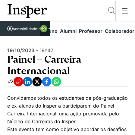
Acessível em libras
Insper - Home Page
\
Agenda de Eventos - arquivo
\
Acessibilidade
Links rápidos
Aluno
Alumni
Professor
Colaborador
Português
Cursos
Painel – Carreira Internacional
Inglês
Quem Somos
19/10/2023
-
19h42
Vestibular
Painel – Carreira
Graduação
Comunidade Transforme
O Insper
Internacional
Pós-Graduação
Campus
Pesquisa
Missão
Educação Executiva
Internacional
Projetos Sociais
Conteúdos
Pesquisa no Insper
Convidamos todos os estudantes de pós-graduação
Busca por Áreas de Conhecimento
Student Life
Lista de doadores
e ex-alunos do Insper a participarem do Painel
Centros de Conhecimento
Unidades Acadêmicas
Carreiras e Cursos
Carreira Internacional, uma ação promovida pelo
Núcleo de Carreiras
Cátedras
Núcleo de Carreiras do Insper.
Eventos
Corpo Docente
Hub de Inovação e Empreendedorismo
Gestão e Economia
Este evento tem como objetivo abordar os desafios
Como funciona
Centro de Dados e IA
Newsletters