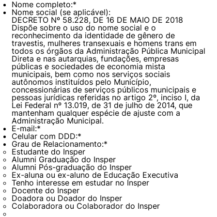
Nome completo:
*
Políticas Públicas
Nome social (se aplicável):
DECRETO Nº 58.228, DE 16 DE MAIO DE 2018
Dispõe sobre o uso do nome social e o
Sustentabilidade
reconhecimento da identidade de gênero de
travestis, mulheres transexuais e homens trans em
todos os órgãos da Administração Pública Municipal
Tecnologia e Dados
Direta e nas autarquias, fundações, empresas
públicas e sociedades de economia mista
municipais, bem como nos serviços sociais
autônomos instituídos pelo Município,
concessionárias de serviços públicos municipais e
pessoas jurídicas referidas no artigo 2º, inciso I, da
Lei Federal nº 13.019, de 31 de julho de 2014, que
mantenham qualquer espécie de ajuste com a
Administração Municipal.
E-mail:
*
Celular com DDD:
*
Grau de Relacionamento:
*
Estudante do Insper
Alumni Graduação do Insper
Alumni Pós-graduação do Insper
Ex-aluna ou ex-aluno de Educação Executiva
Tenho interesse em estudar no Insper
Docente do Insper
Doadora ou Doador do Insper
Colaboradora ou Colaborador do Insper