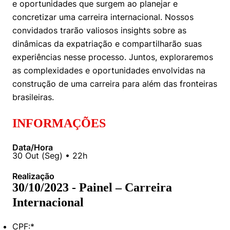
e oportunidades que surgem ao planejar e
Women in Action
Engenharia e Ciência da Computação
Fale Conosco
Busca por docentes
Biblioteca Telles
concretizar uma carreira internacional. Nossos
Prêmio Duda Ermírio de Moraes
Como funciona
Notícias
Trabalhe conosco
Direito
convidados trarão valiosos insights sobre as
Áreas de Conhecimento
Repositório Institucional
Atendimento
Youtube
dinâmicas da expatriação e compartilharão suas
Resolução Eficaz de Problemas
Sala de Imprensa
Prêmios de Excelência
Todas as Engenharias
Pesquisa na Graduação
Visite o Insper
experiências nesse processo. Juntos, exploraremos
Instagram
as complexidades e oportunidades envolvidas na
Oportunidade de Negócios
Ensino e aprendizagem
Seminários Acadêmicos
Canal de Ética
Engenharia de Computação
Linkedin
construção de uma carreira para além das fronteiras
brasileiras.
Comitê de Ética em Pesquisa
Ouvidoria
Engenharia de Produção
Portal da Privacidade
INFORMAÇÕES
Engenharia Mecânica
Direito
Data/Hora
30
Out
(
Seg
) •
22h
Engenharia Mecatrônica
Economia
Realização
Finanças
30/10/2023 - Painel – Carreira
Internacional
Negócios
CPF:
*