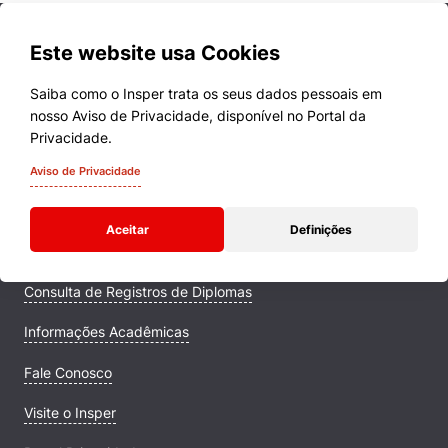
Este website usa Cookies
Saiba como o Insper trata os seus dados pessoais em
nosso Aviso de Privacidade, disponível no Portal da
Cursos
Privacidade.
Quem Somos
Aviso de Privacidade
Comunidade Transforme
Aceitar
Definições
Campus
Consulta de Registros de Diplomas
Informações Acadêmicas
Fale Conosco
Visite o Insper