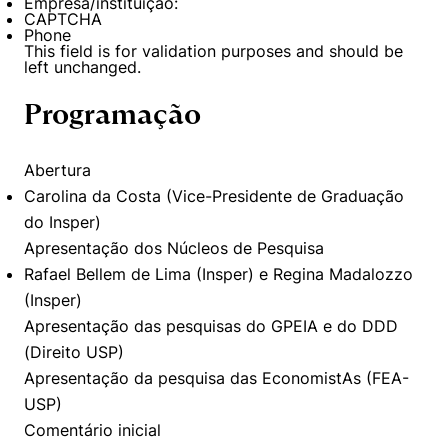
Empresa/instituição:
CAPTCHA
Phone
This field is for validation purposes and should be
left unchanged.
Programação
Abertura
Carolina da Costa (Vice-Presidente de Graduação
do Insper)
Apresentação dos Núcleos de Pesquisa
Rafael Bellem de Lima (Insper) e Regina Madalozzo
Cookies estritamente necessários
(Insper)
Cookies de preferências de usuário
Apresentação das pesquisas do GPEIA e do DDD
(Direito USP)
Apresentação da pesquisa das EconomistAs (FEA-
USP)
Comentário inicial