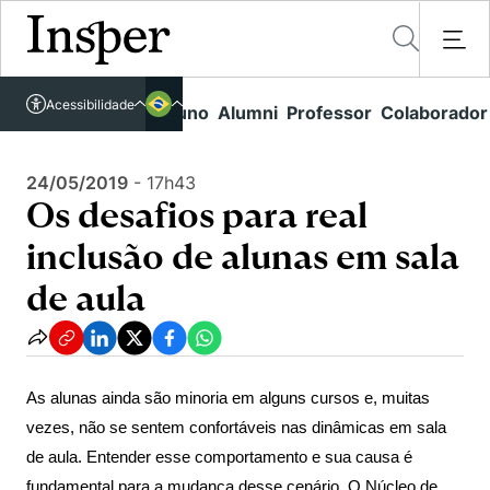
Acessível em libras
Insper - Home Page
\
Agenda de Eventos - arquivo
\
Acessibilidade
Links rápidos
Aluno
Alumni
Professor
Colaborador
Português
Cursos
Os desafios para real inclusão de alunas em sala de aula
Inglês
Quem Somos
24/05/2019
-
17h43
Vestibular
Os desafios para real
Graduação
Comunidade Transforme
O Insper
inclusão de alunas em sala
Pós-Graduação
Campus
Pesquisa
Missão
de aula
Educação Executiva
Internacional
Projetos Sociais
Conteúdos
Pesquisa no Insper
Busca por Áreas de Conhecimento
Student Life
Lista de doadores
Centros de Conhecimento
Unidades Acadêmicas
As alunas ainda são minoria em alguns cursos e, muitas
Carreiras e Cursos
Núcleo de Carreiras
vezes, não se sentem confortáveis nas dinâmicas em sala
Cátedras
Eventos
Corpo Docente
Hub de Inovação e Empreendedorismo
Gestão e Economia
de aula. Entender esse comportamento e sua causa é
Como funciona
Centro de Dados e IA
fundamental para a mudança desse cenário. O Núcleo de
Newsletters