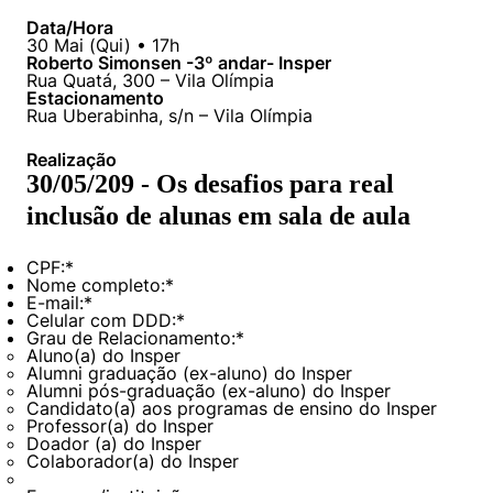
Políticas Públicas
Data/Hora
30
Mai
(
Qui
) •
17h
Roberto Simonsen -3º andar- Insper
Sustentabilidade
Rua Quatá, 300 – Vila Olímpia
Estacionamento
Rua Uberabinha, s/n – Vila Olímpia
Tecnologia e Dados
Realização
30/05/209 - Os desafios para real
inclusão de alunas em sala de aula
CPF:
*
Nome completo:
*
E-mail:
*
Celular com DDD:
*
Grau de Relacionamento:
*
Aluno(a) do Insper
Alumni graduação (ex-aluno) do Insper
Alumni pós-graduação (ex-aluno) do Insper
Candidato(a) aos programas de ensino do Insper
Professor(a) do Insper
Doador (a) do Insper
Colaborador(a) do Insper