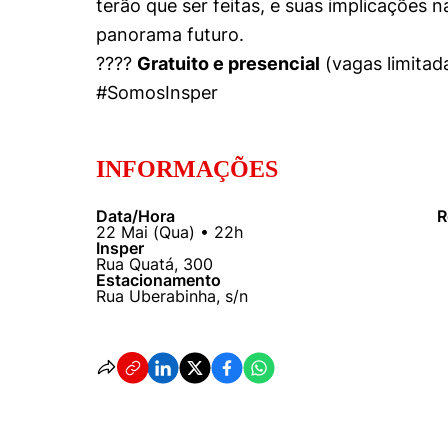
terão que ser feitas, e suas implicações
panorama futuro.
????
Gratuito e presencial
(vagas limitad
#SomosInsper
Cookies estrita
Cookies de pref
INFORMAÇÕES
Data/Hora
R
22
Mai
(
Qua
) •
22h
Insper
Rua Quatá, 300
Estacionamento
Rua Uberabinha, s/n