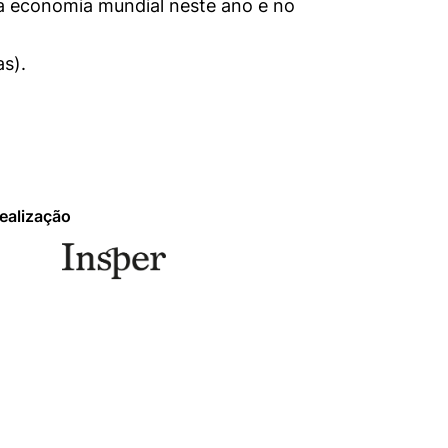
 na economia mundial neste ano e no
as).
mente necessários
erências de usuário
ealização