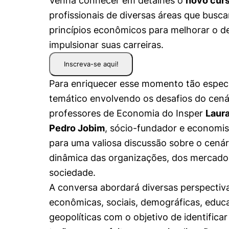
Venha conhecer em detalhes o
novo curs
Conhecimento
profissionais de diversas áreas que bus
Hub de Inovação e
Repositório Institucional
Instagram
Empreendedorismo
princípios econômicos para melhorar o 
Women in Action
Pesquisa na Graduação
Linkedin
impulsionar suas carreiras.
Trabalhe conosco
Seminários Acadêmicos
Inscreva-se aqui!
Comitê de Ética em
Sala de Imprensa
Para enriquecer esse momento tão espec
Pesquisa
temático envolvendo os desafios do cená
professores de Economia do Insper
Laur
Pedro Jobim
, sócio-fundador e economis
para uma valiosa discussão sobre o cenári
dinâmica das organizações, dos mercado
sociedade.
A conversa abordará diversas perspectiva
econômicas, sociais, demográficas, educac
geopolíticas com o objetivo de identifica