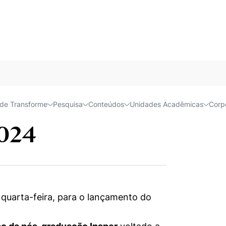
o cenário econômico em 2024
Próx
Acessível e
enário
de Transforme
Pesquisa
Conteúdos
Unidades Acadêmicas
Corp
024
quarta-feira, para o lançamento do