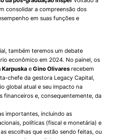
o da pós-graduação Insper
voltado a
cam consolidar a compreensão dos
desempenho em suas funções e
ial, também teremos um debate
rio econômico em 2024. No painel, os
a Karpuska
e
Gino Olivares
recebem
ta-chefe da gestora Legacy Capital,
o global atual e seu impacto na
s financeiros e, consequentemente, da
s importantes, incluindo as
ionais, políticas (fiscal e monetária) e
r as escolhas que estão sendo feitas, ou