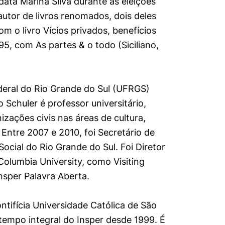
data Marina Silva durante as eleições
utor de livros renomados, dois deles
mente necessários
m o livro Vícios privados, benefícios
95, com As partes & o todo (Siciliano,
erências de usuário
deral do Rio Grande do Sul (UFRGS)
 Schuler é professor universitário,
izações civis nas áreas de cultura,
. Entre 2007 e 2010, foi Secretário de
ocial do Rio Grande do Sul. Foi Diretor
Columbia University, como Visiting
Insper Palavra Aberta.
ontifícia Universidade Católica de São
tempo integral do Insper desde 1999. É