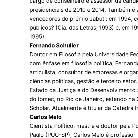
cargo de conselheiro e assessor da candi
presidenciais de 2010 e 2014. Também é a
Cookies estrita
vencedores do prêmio Jabuti: em 1994, co
públicos? (Cia. das Letras, 1993) e, em 19
Cookies de pref
1995).
Fernando Schuller
Doutor em Filosofia pela Universidade Fe
com ênfase em filosofia política, Fernando
articulista, consultor de empresas e organ
ciências políticas, gestão e terceiro setor
Estado da Justiça e do Desenvolvimento S
do Ibmec, no Rio de Janeiro, estando na 
Scholar. Atualmente é titular da Cátedra 
Carlos Melo
Cientista Político, mestre e doutor pela P
Paulo (PUC-SP), Carlos Melo é professor 