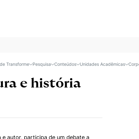
rasileiro: identidade, cultura e história econômica
Próx
Acessível e
asileiro:
de Transforme
Pesquisa
Conteúdos
Unidades Acadêmicas
Corp
ra e história
e autor, participa de um debate a