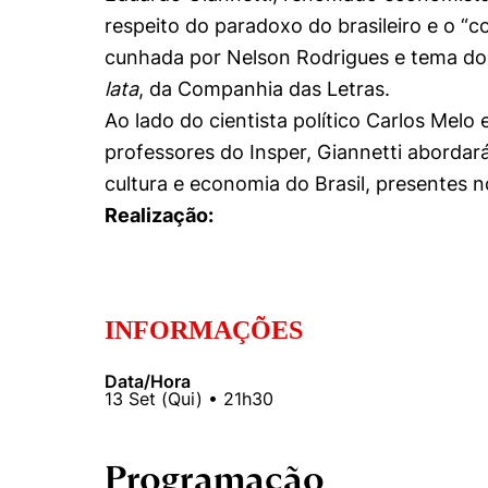
Conhecimento
respeito do paradoxo do brasileiro e o “c
Hub de Inovação e
Repositório Institucional
Instagram
Empreendedorismo
cunhada por Nelson Rodrigues e tema do 
Women in Action
Pesquisa na Graduação
Linkedin
lata
, da Companhia das Letras.
Ao lado do cientista político Carlos Melo
Trabalhe conosco
Seminários Acadêmicos
professores do Insper, Giannetti abordar
Comitê de Ética em
Sala de Imprensa
cultura e economia do Brasil, presentes n
Pesquisa
Realização:
INFORMAÇÕES
Data/Hora
13
Set
(
Qui
) •
21h30
Programação