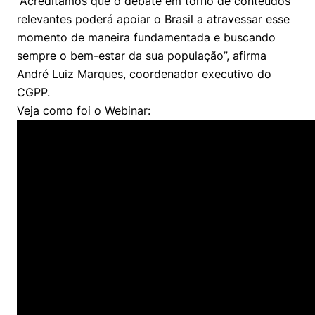
“Acreditamos que o debate em torno de conteúdos
Políticas Públicas
relevantes poderá apoiar o Brasil a atravessar esse
momento de maneira fundamentada e buscando
Sustentabilidade
sempre o bem-estar da sua população”, afirma
André Luiz Marques, coordenador executivo do
Tecnologia e Dados
CGPP.
Veja como foi o Webinar: