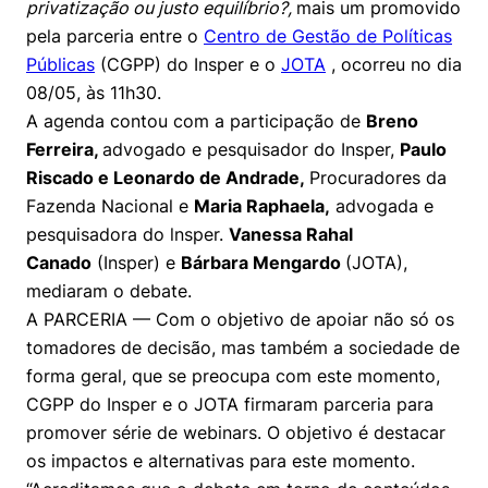
privatização ou justo equilíbrio?,
mais um promovido
Prêmio Duda Ermírio de Moraes
Como funciona
Women in Action
Engenharia e Ciência da Computação
Fale Conosco
Busca por docentes
Biblioteca Telles
pela parceria entre o
Centro de Gestão de Políticas
Notícias
Trabalhe conosco
Direito
Públicas
Resolução Eficaz de Problemas
(CGPP) do Insper e o
JOTA
, ocorreu no dia
Áreas de Conhecimento
Repositório Institucional
Atendimento
Youtube
08/05, às 11h30.
Sala de Imprensa
Prêmios de Excelência
Todas as Engenharias
Oportunidade de Negócios
Pesquisa na Graduação
Visite o Insper
A agenda contou com a participação de
Breno
Instagram
Ferreira,
advogado e pesquisador do Insper,
Paulo
Ensino e aprendizagem
Seminários Acadêmicos
Canal de Ética
Engenharia de Computação
Linkedin
Riscado e Leonardo de Andrade,
Procuradores da
Fazenda Nacional e
Maria Raphaela,
advogada e
Comitê de Ética em Pesquisa
Ouvidoria
Engenharia de Produção
pesquisadora do lnsper.
Vanessa Rahal
Portal da Privacidade
Canado
(Insper) e
Bárbara Mengardo
(JOTA),
Engenharia Mecânica
Direito
mediaram o debate.
A PARCERIA — Com o objetivo de apoiar não só os
Engenharia Mecatrônica
Economia
tomadores de decisão, mas também a sociedade de
forma geral, que se preocupa com este momento,
Finanças
CGPP do Insper e o JOTA firmaram parceria para
promover série de webinars. O objetivo é destacar
Negócios
os impactos e alternativas para este momento.