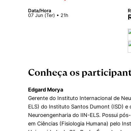
Data/Hora
R
07
Jun
(
Ter
) •
21h
Conheça os participan
Edgard Morya
Gerente do Instituto Internacional de Neu
ELS) do Instituto Santos Dumont (ISD) e
Cookies estrita
Neuroengenharia do IIN-ELS. Possui pós
em Ciências (Fisiologia Humana) pelo Ins