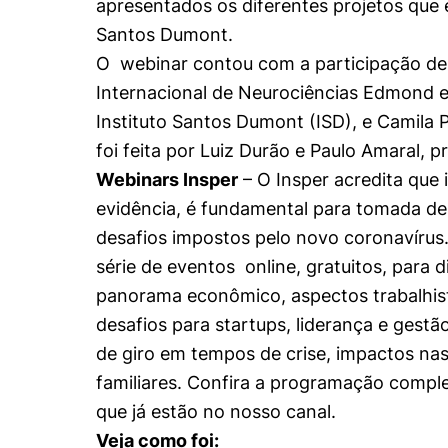
apresentados os diferentes projetos que 
Conhecimento
Hub de Inovação e
Santos Dumont.
Repositório Institucional
Instagram
Empreendedorismo
O webinar contou com a participação de 
Women in Action
Pesquisa na Graduação
Linkedin
Internacional de Neurociências Edmond e 
Trabalhe conosco
Seminários Acadêmicos
Instituto Santos Dumont (ISD), e Camila 
foi feita por Luiz Durão e Paulo Amaral, p
Comitê de Ética em
Sala de Imprensa
Pesquisa
Webinars Insper
– O Insper acredita que
evidência, é fundamental para tomada de
desafios impostos pelo novo coronavírus
série de eventos online, gratuitos, para
panorama econômico, aspectos trabalhista
desafios para startups, liderança e gestã
de giro em tempos de crise, impactos na
familiares. Confira a programação complet
que já estão no nosso canal.
Veja como foi: