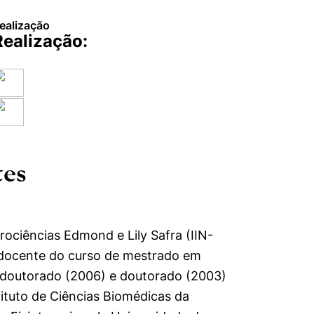
ealização
Realização:
tes
rociências Edmond e Lily Safra (IIN-
 docente do curso de mestrado em
mente necessários
-doutorado (2006) e doutorado (2003)
tituto de Ciências Biomédicas da