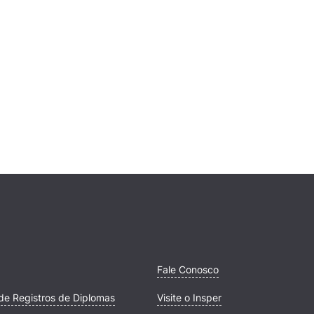
Fale Conosco
de Registros de Diplomas
Visite o Insper