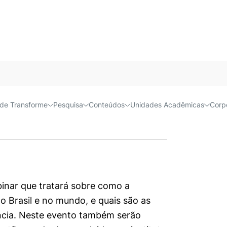
 Inovação
Próx
Acessível e
Inovação
de Transforme
Pesquisa
Conteúdos
Unidades Acadêmicas
Corp
inar que tratará sobre como a
o Brasil e no mundo, e quais são as
ência. Neste evento também serão