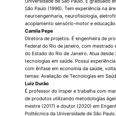
Universidade de São Paulo. É graduado em
Cookies de pref
São Paulo (1996). Tem experiência na área
neuroengenharia, neurofisiologia, eletrofis
acoplamento sensório-motor e educação c
Camila Pepe
Diretora de projetos. É engenheira de p
Federal do Rio de janeiro, com mestrado
do Estado do Rio de Janeiro. Atua desde 
tecnologias em saúde. Possui experiência
com ênfase em economia da saúde, voltad
temas: Avaliação de Tecnologias em Saú
Luiz Durão
É professor do Insper e trabalha com m
de produtos utilizando metodologias ágei
mestre (2017) e doutor (2020) em Engenh
Politécnica da Universidade de São Paulo.