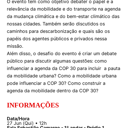
O evento tem como objetivo debater o papel e a
Women in Action
Engenharia e Ciência da Computação
Fale Conosco
Busca por docentes
Biblioteca Telles
relevância da mobilidade e do transporte na agenda
Prêmio Duda Ermírio de Moraes
Como funciona
Notícias
Trabalhe conosco
Direito
da mudança climática e do bem-estar climático das
Áreas de Conhecimento
Repositório Institucional
Atendimento
Youtube
nossas cidades. Também serão discutidos os
Resolução Eficaz de Problemas
Sala de Imprensa
Prêmios de Excelência
caminhos para descarbonização e quais são os
Todas as Engenharias
Pesquisa na Graduação
Visite o Insper
Instagram
papéis dos agentes públicos e privados nessa
Oportunidade de Negócios
Ensino e aprendizagem
Seminários Acadêmicos
Canal de Ética
Engenharia de Computação
Linkedin
missão.
Além disso, o desafio do evento é criar um debate
Comitê de Ética em Pesquisa
Ouvidoria
Engenharia de Produção
público para discutir algumas questões: como
Portal da Privacidade
influenciar a agenda da COP 30 para incluir a pauta
Engenharia Mecânica
Direito
da mobilidade urbana? Como a mobilidade urbana
pode influenciar a COP 30? Como construir a
Engenharia Mecatrônica
Economia
agenda da mobilidade dentro da COP 30?
Finanças
INFORMAÇÕES
Negócios
Data/Hora
27
Jun
(
Qui
) •
12h
Sala Sebastião Camargo - 1º andar - Prédio 1