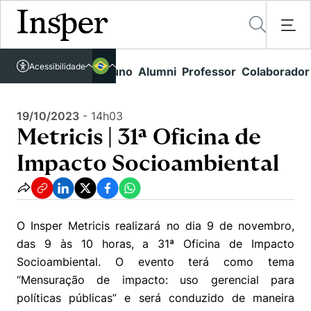
Acessível em libras
Insper - Home Page
\
Agenda de Eventos - arquivo
\
Acessibilidade
Links rápidos
Aluno
Alumni
Professor
Colaborador
Português
Cursos
Metricis | 31ª Oficina de Impacto Socioambiental
Inglês
Quem Somos
19/10/2023
-
14h03
Vestibular
Metricis | 31ª Oficina de
Graduação
Comunidade Transforme
O Insper
Impacto Socioambiental
Pós-Graduação
Campus
Pesquisa
Missão
Educação Executiva
Internacional
Projetos Sociais
Conteúdos
Pesquisa no Insper
O Insper Metricis realizará no dia 9 de novembro,
Busca por Áreas de Conhecimento
Student Life
Lista de doadores
das 9 às 10 horas, a 31ª Oficina de Impacto
Centros de Conhecimento
Unidades Acadêmicas
Carreiras e Cursos
Socioambiental. O evento terá como tema
Núcleo de Carreiras
Cátedras
“Mensuração de impacto: uso gerencial para
Eventos
Corpo Docente
Hub de Inovação e Empreendedorismo
Gestão e Economia
políticas públicas” e será conduzido de maneira
Como funciona
Centro de Dados e IA
Newsletters