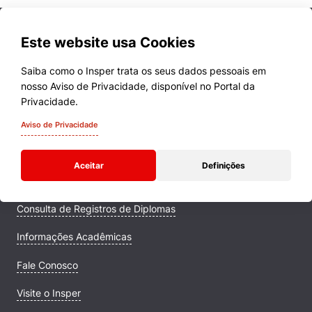
Este website usa Cookies
Saiba como o Insper trata os seus dados pessoais em
nosso Aviso de Privacidade, disponível no Portal da
Cursos
Privacidade.
Quem Somos
Aviso de Privacidade
Comunidade Transforme
Aceitar
Definições
Campus
Consulta de Registros de Diplomas
Informações Acadêmicas
Fale Conosco
Visite o Insper