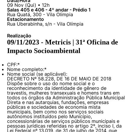
Data/Hora
Políticas Públicas
09
Nov
(
Qui
) •
12h
Salas 405 e 406 - 4º andar - Prédio 1
Rua Quatá, 300 - Vila Olímpia
Sustentabilidade
Estacionamento
Rua Uberabinha, s/n - Vila Olímpia
Tecnologia e Dados
Realização
09/11/2023 - Metricis | 31ª Oficina de
Impacto Socioambiental
CPF:
*
Nome completo:
*
Nome social (se aplicável):
DECRETO Nº 58.228, DE 16 DE MAIO DE 2018
Dispõe sobre o uso do nome social e o
reconhecimento da identidade de gênero de
travestis, mulheres transexuais e homens trans em
todos os órgãos da Administração Pública Municipal
Direta e nas autarquias, fundações, empresas
públicas e sociedades de economia mista
municipais, bem como nos serviços sociais
autônomos instituídos pelo Município,
concessionárias de serviços públicos municipais e
pessoas jurídicas referidas no artigo 2º, inciso I, da
Lei Federal nº 13.019, de 31 de julho de 2014, que