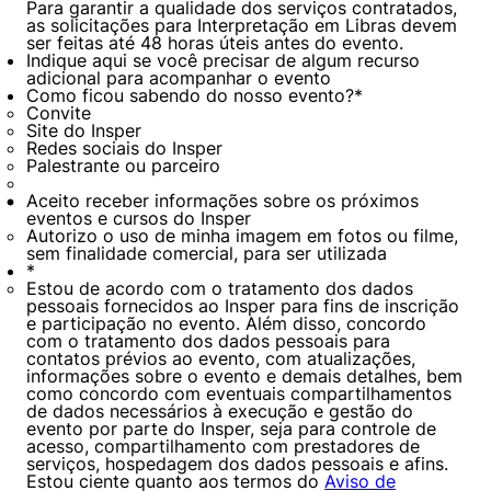
Para garantir a qualidade dos serviços contratados,
as solicitações para Interpretação em Libras devem
ser feitas até 48 horas úteis antes do evento.
Indique aqui se você precisar de algum recurso
Cookies estritamente necessários
adicional para acompanhar o evento
Como ficou sabendo do nosso evento?
*
Cookies de preferências de usuário
Convite
Site do Insper
Redes sociais do Insper
Palestrante ou parceiro
Aceito receber informações sobre os próximos
eventos e cursos do Insper
Autorizo o uso de minha imagem em fotos ou filme,
sem finalidade comercial, para ser utilizada
*
Estou de acordo com o tratamento dos dados
pessoais fornecidos ao Insper para fins de inscrição
e participação no evento. Além disso, concordo
com o tratamento dos dados pessoais para
contatos prévios ao evento, com atualizações,
informações sobre o evento e demais detalhes, bem
como concordo com eventuais compartilhamentos
de dados necessários à execução e gestão do
evento por parte do Insper, seja para controle de
acesso, compartilhamento com prestadores de
serviços, hospedagem dos dados pessoais e afins.
Estou ciente quanto aos termos do
Aviso de