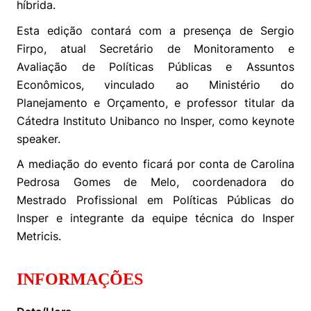
híbrida.
Women in Action
Engenharia e Ciência da Computação
Fale Conosco
Busca por docentes
Biblioteca Telles
Prêmio Duda Ermírio de Moraes
Como funciona
Notícias
Esta edição contará com a presença de Sergio
Trabalhe conosco
Direito
Áreas de Conhecimento
Repositório Institucional
Atendimento
Firpo, atual Secretário de Monitoramento e
Youtube
Resolução Eficaz de Problemas
Sala de Imprensa
Avaliação de Políticas Públicas e Assuntos
Prêmios de Excelência
Todas as Engenharias
Pesquisa na Graduação
Visite o Insper
Instagram
Econômicos, vinculado ao Ministério do
Oportunidade de Negócios
Ensino e aprendizagem
Planejamento e Orçamento, e professor titular da
Seminários Acadêmicos
Canal de Ética
Engenharia de Computação
Linkedin
Cátedra Instituto Unibanco no Insper, como keynote
Comitê de Ética em Pesquisa
Ouvidoria
speaker.
Engenharia de Produção
Portal da Privacidade
A mediação do evento ficará por conta de Carolina
Engenharia Mecânica
Direito
Pedrosa Gomes de Melo, coordenadora do
Mestrado Profissional em Políticas Públicas do
Engenharia Mecatrônica
Economia
Insper e integrante da equipe técnica do Insper
Metricis.
Finanças
INFORMAÇÕES
Negócios