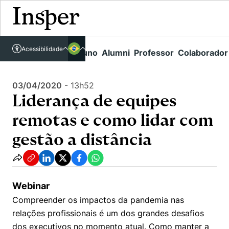
Acessível em libras
Insper - Home Page
\
Agenda de Eventos - arquivo
\
Acessibilidade
Links rápidos
Aluno
Alumni
Professor
Colaborador
Português
Cursos
Liderança de equipes remotas e como lidar com gestão a distância
Inglês
Quem Somos
03/04/2020
-
13h52
Vestibular
Liderança de equipes
Graduação
Comunidade Transforme
O Insper
remotas e como lidar com
Pós-Graduação
Campus
Pesquisa
Missão
gestão a distância
Educação Executiva
Internacional
Projetos Sociais
Conteúdos
Pesquisa no Insper
Busca por Áreas de Conhecimento
Student Life
Lista de doadores
Centros de Conhecimento
Unidades Acadêmicas
Webinar
Carreiras e Cursos
Núcleo de Carreiras
Compreender os impactos da pandemia nas
Cátedras
Como funciona
Eventos
Corpo Docente
relações profissionais é um dos grandes desafios
Hub de Inovação e Empreendedorismo
Gestão e Economia
Centro de Dados e IA
dos executivos no momento atual. Como manter a
Newsletters