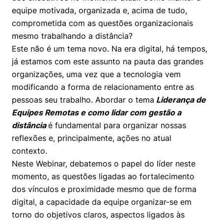
Prêmio Duda Ermírio de Moraes
Como funciona
Women in Action
Engenharia e Ciência da Computação
Fale Conosco
Busca por docentes
equipe motivada, organizada e, acima de tudo,
Biblioteca Telles
Notícias
comprometida com as questões organizacionais
Trabalhe conosco
Direito
Resolução Eficaz de Problemas
Áreas de Conhecimento
Repositório Institucional
Atendimento
mesmo trabalhando a distância?
Youtube
Sala de Imprensa
Este não é um tema novo. Na era digital, há tempos,
Prêmios de Excelência
Todas as Engenharias
Oportunidade de Negócios
Pesquisa na Graduação
Visite o Insper
Instagram
já estamos com este assunto na pauta das grandes
Ensino e aprendizagem
Seminários Acadêmicos
Canal de Ética
organizações, uma vez que a tecnologia vem
Engenharia de Computação
Linkedin
modificando a forma de relacionamento entre as
Comitê de Ética em Pesquisa
Ouvidoria
pessoas seu trabalho. Abordar o tema
Liderança de
Engenharia de Produção
Equipes Remotas e como lidar com gestão a
Portal da Privacidade
distância
é fundamental para organizar nossas
Engenharia Mecânica
Direito
reflexões e, principalmente, ações no atual
contexto.
Engenharia Mecatrônica
Economia
Neste Webinar, debatemos o papel do líder neste
momento, as questões ligadas ao fortalecimento
Finanças
dos vínculos e proximidade mesmo que de forma
Negócios
digital, a capacidade da equipe organizar-se em
torno do objetivos claros, aspectos ligados às