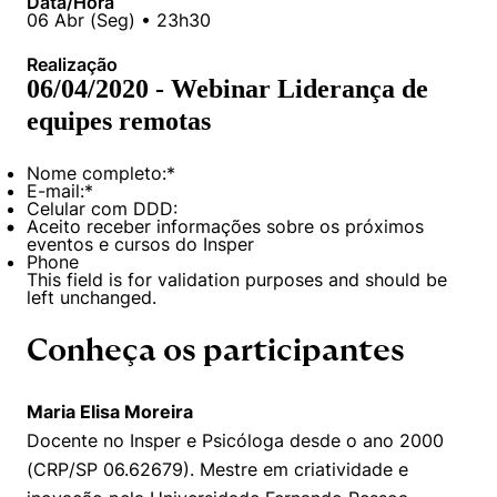
Data/Hora
06
Abr
(
Seg
) •
23h30
Realização
06/04/2020 - Webinar Liderança de
equipes remotas
Nome completo:
*
E-mail:
*
Celular com DDD:
Aceito receber informações sobre os próximos
eventos e cursos do Insper
Phone
This field is for validation purposes and should be
left unchanged.
Conheça os participantes
Maria Elisa Moreira
Docente no Insper e Psicóloga desde o ano 2000
(CRP/SP 06.62679). Mestre em criatividade e