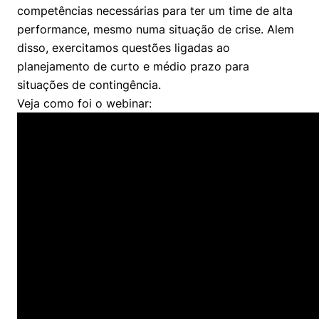
Políticas Públicas
competências necessárias para ter um time de alta
performance, mesmo numa situação de crise. Alem
Sustentabilidade
disso, exercitamos questões ligadas ao
planejamento de curto e médio prazo para
Tecnologia e Dados
situações de contingência.
Veja como foi o webinar: