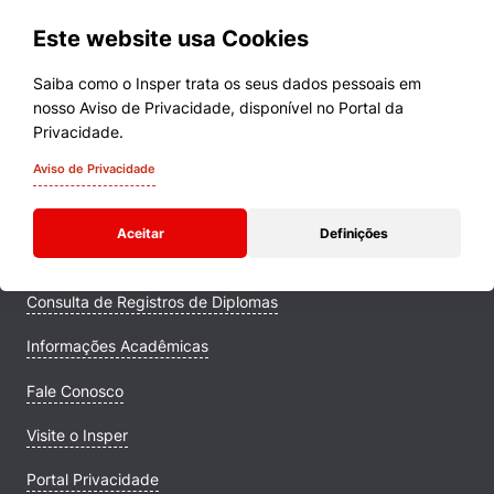
Este website usa Cookies
Saiba como o Insper trata os seus dados pessoais em
nosso Aviso de Privacidade, disponível no Portal da
Cursos
Privacidade.
Quem Somos
Aviso de Privacidade
Comunidade Transforme
Aceitar
Definições
Campus
Consulta de Registros de Diplomas
Informações Acadêmicas
Fale Conosco
Visite o Insper
Portal Privacidade