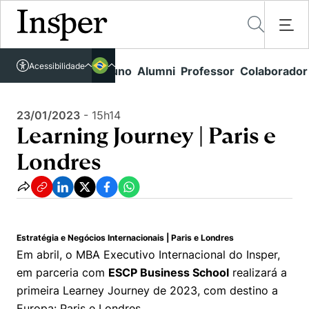
Acessível em libras
Insper - Home Page
\
Agenda de Eventos - arquivo
\
Acessibilidade
Links rápidos
Aluno
Alumni
Professor
Colaborador
Português
Cursos
Learning Journey | Paris e Londres
Inglês
Quem Somos
23/01/2023
-
15h14
Vestibular
Learning Journey | Paris e
Graduação
Comunidade Transforme
O Insper
Londres
Pós-Graduação
Campus
Pesquisa
Missão
Educação Executiva
Internacional
Projetos Sociais
Conteúdos
Pesquisa no Insper
Busca por Áreas de Conhecimento
Student Life
Estratégia e Negócios Internacionais | Paris e Londres
Lista de doadores
Centros de Conhecimento
Unidades Acadêmicas
Carreiras e Cursos
Em abril, o MBA Executivo Internacional do Insper,
Núcleo de Carreiras
em parceria com
ESCP Business School
realizará a
Cátedras
Eventos
Corpo Docente
Hub de Inovação e Empreendedorismo
Gestão e Economia
primeira Learney Journey de 2023, com destino a
Como funciona
Centro de Dados e IA
Europa: Paris e Londres.
Newsletters