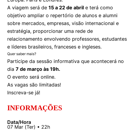
Women in Action
Engenharia e Ciência da Computação
Fale Conosco
Busca por docentes
A viagem será de
15 a 22 de abril
e terá como
Biblioteca Telles
Prêmio Duda Ermírio de Moraes
Como funciona
Notícias
Trabalhe conosco
Direito
objetivo ampliar o repertório de alunos e alumni
Áreas de Conhecimento
Repositório Institucional
Atendimento
sobre mercados, empresas, visão internacional e
Youtube
Resolução Eficaz de Problemas
Sala de Imprensa
Prêmios de Excelência
estratégia, proporcionar uma rede de
Todas as Engenharias
Pesquisa na Graduação
Visite o Insper
Instagram
relacionamento envolvendo professores, estudantes
Oportunidade de Negócios
Ensino e aprendizagem
Seminários Acadêmicos
Canal de Ética
e líderes brasileiros, franceses e ingleses.
Engenharia de Computação
Linkedin
Quer saber mais?
Comitê de Ética em Pesquisa
Ouvidoria
Participe da sessão informativa que acontecerá no
Engenharia de Produção
dia
7 de março às 19h.
Portal da Privacidade
O evento será online.
Engenharia Mecânica
Direito
As vagas são limitadas!
Inscreva-se já!
Engenharia Mecatrônica
Economia
INFORMAÇÕES
Finanças
Data/Hora
Negócios
07
Mar
(
Ter
) •
22h