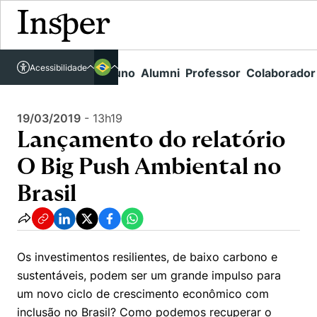
Acessível em libras
Insper - Home Page
\
Agenda de Eventos - arquivo
\
Acessibilidade
Links rápidos
Aluno
Alumni
Professor
Colaborador
Português
Cursos
Lançamento do relatório O Big Push Ambiental no Brasil
Inglês
Quem Somos
19/03/2019
-
13h19
Vestibular
Lançamento do relatório
Graduação
Comunidade Transforme
O Insper
O Big Push Ambiental no
Pós-Graduação
Campus
Pesquisa
Missão
Brasil
Educação Executiva
Internacional
Projetos Sociais
Conteúdos
Pesquisa no Insper
Busca por Áreas de Conhecimento
Student Life
Lista de doadores
Centros de Conhecimento
Unidades Acadêmicas
Os investimentos resilientes, de baixo carbono e
Carreiras e Cursos
Núcleo de Carreiras
sustentáveis, podem ser um grande impulso para
Cátedras
Como funciona
Eventos
Corpo Docente
um novo ciclo de crescimento econômico com
Hub de Inovação e Empreendedorismo
Gestão e Economia
Centro de Dados e IA
inclusão no Brasil? Como podemos recuperar o
Newsletters