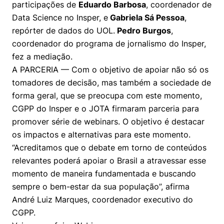
participações de
Prêmio Duda Ermírio de Moraes
Como funciona
Eduardo Barbosa
, coordenador de
Women in Action
Engenharia e Ciência da Computação
Fale Conosco
Busca por docentes
Biblioteca Telles
Data Science no Insper, e
Gabriela Sá Pessoa
,
Notícias
Trabalhe conosco
Direito
Resolução Eficaz de Problemas
Áreas de Conhecimento
repórter de dados do UOL.
Pedro Burgos
,
Repositório Institucional
Atendimento
Youtube
coordenador do programa de jornalismo do Insper,
Sala de Imprensa
Prêmios de Excelência
Todas as Engenharias
Oportunidade de Negócios
Pesquisa na Graduação
Visite o Insper
fez a mediação.
Instagram
A PARCERIA — Com o objetivo de apoiar não só os
Ensino e aprendizagem
Seminários Acadêmicos
Canal de Ética
Engenharia de Computação
Linkedin
tomadores de decisão, mas também a sociedade de
Comitê de Ética em Pesquisa
Ouvidoria
forma geral, que se preocupa com este momento,
Engenharia de Produção
CGPP do Insper e o JOTA firmaram parceria para
Portal da Privacidade
promover série de webinars. O objetivo é destacar
Engenharia Mecânica
Direito
os impactos e alternativas para este momento.
“Acreditamos que o debate em torno de conteúdos
Engenharia Mecatrônica
Economia
relevantes poderá apoiar o Brasil a atravessar esse
momento de maneira fundamentada e buscando
Finanças
sempre o bem-estar da sua população”, afirma
André Luiz Marques, coordenador executivo do
Negócios
CGPP.