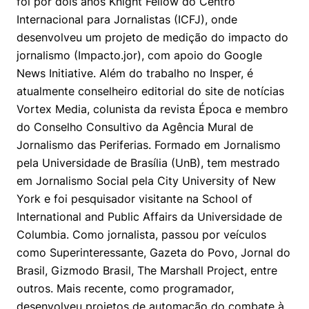
foi por dois anos Knight Fellow do Centro
Internacional para Jornalistas (ICFJ), onde
desenvolveu um projeto de medição do impacto do
jornalismo (Impacto.jor), com apoio do Google
News Initiative. Além do trabalho no Insper, é
atualmente conselheiro editorial do site de notícias
Vortex Media, colunista da revista Época e membro
do Conselho Consultivo da Agência Mural de
Jornalismo das Periferias. Formado em Jornalismo
pela Universidade de Brasília (UnB), tem mestrado
em Jornalismo Social pela City University of New
York e foi pesquisador visitante na School of
International and Public Affairs da Universidade de
Columbia. Como jornalista, passou por veículos
como Superinteressante, Gazeta do Povo, Jornal do
Brasil, Gizmodo Brasil, The Marshall Project, entre
Cookies estritamente necessários
outros. Mais recente, como programador,
desenvolveu projetos de automação do combate à
Cookies de preferências de usuário