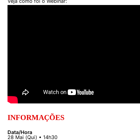
Veja como foi o Webinar:
Políticas Públicas
Sustentabilidade
Tecnologia e Dados
INFORMAÇÕES
Data/Hora
28
Mai
(
Qui
) •
14h30