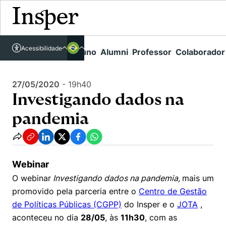
Acessível em libras
Insper - Home Page
\
Agenda de Eventos - arquivo
\
Acessibilidade
Links rápidos
Aluno
Alumni
Professor
Colaborador
Português
Cursos
Investigando dados na pandemia
Inglês
Quem Somos
27/05/2020
-
19h40
Vestibular
Investigando dados na
Graduação
Comunidade Transforme
O Insper
pandemia
Pós-Graduação
Campus
Pesquisa
Missão
Educação Executiva
Internacional
Projetos Sociais
Conteúdos
Pesquisa no Insper
Webinar
Busca por Áreas de Conhecimento
Student Life
Lista de doadores
O webinar
Investigando dados na pandemia,
mais um
Centros de Conhecimento
Unidades Acadêmicas
Carreiras e Cursos
Núcleo de Carreiras
promovido pela parceria entre o
Centro de Gestão
Cátedras
de Políticas Públicas (CGPP)
do Insper e o
JOTA
,
Como funciona
Eventos
Corpo Docente
Hub de Inovação e Empreendedorismo
Gestão e Economia
aconteceu no dia
28/05
, às
11h30
, com as
Centro de Dados e IA
Newsletters