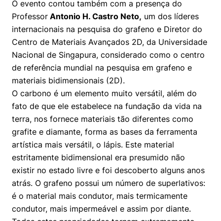
O evento contou também com a presença do
Prêmio Duda Ermírio de Moraes
Como funciona
Women in Action
Engenharia e Ciência da Computação
Fale Conosco
Busca por docentes
Biblioteca Telles
Professor
Antonio H. Castro Neto,
um dos líderes
Notícias
Trabalhe conosco
Direito
internacionais na pesquisa do grafeno e Diretor do
Resolução Eficaz de Problemas
Áreas de Conhecimento
Repositório Institucional
Atendimento
Youtube
Centro de Materiais Avançados 2D, da Universidade
Sala de Imprensa
Prêmios de Excelência
Todas as Engenharias
Oportunidade de Negócios
Pesquisa na Graduação
Visite o Insper
Nacional de Singapura, considerado como o centro
Instagram
de referência mundial na pesquisa em grafeno e
Ensino e aprendizagem
Seminários Acadêmicos
Canal de Ética
Engenharia de Computação
Linkedin
materiais bidimensionais (2D).
O carbono é um elemento muito versátil, além do
Comitê de Ética em Pesquisa
Ouvidoria
Engenharia de Produção
fato de que ele estabelece na fundação da vida na
Portal da Privacidade
terra, nos fornece materiais tão diferentes como
Engenharia Mecânica
Direito
grafite e diamante, forma as bases da ferramenta
artística mais versátil, o lápis. Este material
Engenharia Mecatrônica
Economia
estritamente bidimensional era presumido não
existir no estado livre e foi descoberto alguns anos
Finanças
atrás. O grafeno possui um número de superlativos:
é o material mais condutor, mais termicamente
Negócios
condutor, mais impermeável e assim por diante.