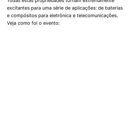
Todas estas propriedades tornam extremamente
Políticas Públicas
excitantes para uma série de aplicações: de baterias
e compósitos para eletrônica e telecomunicações.
Sustentabilidade
Veja como foi o evento:
Tecnologia e Dados