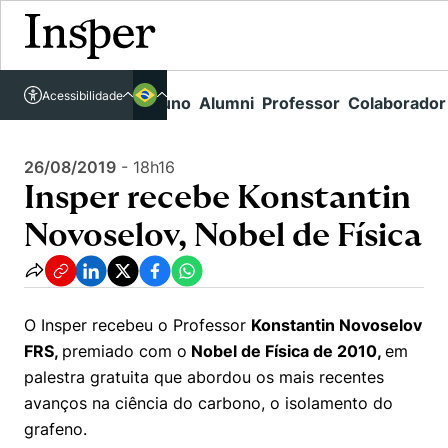
Acessível em libras
Insper - Home Page
\
Agenda de Eventos - arquivo
\
Acessibilidade
Links rápidos
Aluno
Alumni
Professor
Colaborador
Português
Cursos
Insper recebe Konstantin Novoselov, Nobel de Física
Inglês
Quem Somos
26/08/2019
-
18h16
Vestibular
Insper recebe Konstantin
Graduação
Comunidade Transforme
O Insper
Novoselov, Nobel de Física
Pós-Graduação
Campus
Pesquisa
Missão
Educação Executiva
Internacional
Projetos Sociais
Conteúdos
Pesquisa no Insper
O Insper recebeu o Professor
Konstantin Novoselov
Busca por Áreas de Conhecimento
Student Life
Lista de doadores
FRS,
premiado com o
Nobel de Física de 2010,
em
Centros de Conhecimento
Unidades Acadêmicas
Carreiras e Cursos
palestra gratuita que abordou os mais recentes
Núcleo de Carreiras
Cátedras
avanços na ciência do carbono, o isolamento do
Como funciona
Eventos
Corpo Docente
Hub de Inovação e Empreendedorismo
Gestão e Economia
grafeno.
Centro de Dados e IA
Newsletters