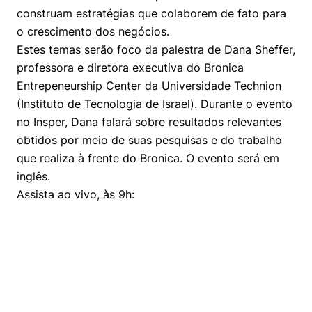
Prêmio Duda Ermírio de Moraes
Como funciona
Women in Action
Engenharia e Ciência da Computação
Fale Conosco
construam estratégias que colaborem de fato para
Busca por docentes
Biblioteca Telles
Notícias
o crescimento dos negócios.
Trabalhe conosco
Direito
Resolução Eficaz de Problemas
Áreas de Conhecimento
Repositório Institucional
Atendimento
Estes temas serão foco da palestra de Dana Sheffer,
Youtube
Sala de Imprensa
professora e diretora executiva do Bronica
Prêmios de Excelência
Todas as Engenharias
Oportunidade de Negócios
Pesquisa na Graduação
Visite o Insper
Instagram
Entrepeneurship Center da Universidade Technion
Ensino e aprendizagem
(Instituto de Tecnologia de Israel). Durante o evento
Seminários Acadêmicos
Canal de Ética
Engenharia de Computação
Linkedin
no Insper, Dana falará sobre resultados relevantes
Comitê de Ética em Pesquisa
Ouvidoria
obtidos por meio de suas pesquisas e do trabalho
Engenharia de Produção
que realiza à frente do Bronica. O evento será em
Portal da Privacidade
inglês.
Engenharia Mecânica
Direito
Assista ao vivo, às 9h:
Engenharia Mecatrônica
Economia
Finanças
Negócios