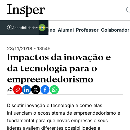
Acessível em libras
Insper - Home Page
\
Agenda de Eventos - arquivo
\
Acessibilidade
Links rápidos
Aluno
Alumni
Professor
Colaborador
Português
Cursos
Impactos da inovação e da tecnologia para o empreendedorismo
Inglês
Quem Somos
23/11/2018
-
13h46
Vestibular
Impactos da inovação e
Graduação
Comunidade Transforme
O Insper
da tecnologia para o
Pós-Graduação
Campus
Pesquisa
Missão
empreendedorismo
Educação Executiva
Internacional
Projetos Sociais
Conteúdos
Pesquisa no Insper
Busca por Áreas de Conhecimento
Student Life
Lista de doadores
Centros de Conhecimento
Unidades Acadêmicas
Discutir inovação e tecnologia e como elas
Carreiras e Cursos
Núcleo de Carreiras
influenciam o ecossistema de empreendedorismo é
Cátedras
Como funciona
Eventos
Corpo Docente
fundamental para que novas empresas e seus
Hub de Inovação e Empreendedorismo
Gestão e Economia
Centro de Dados e IA
líderes avaliem diferentes possibilidades e
Newsletters