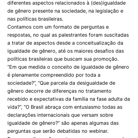
diferentes aspectos relacionados à (des)igualdade
Prêmio Duda Ermírio de Moraes
Como funciona
Women in Action
Engenharia e Ciência da Computação
Fale Conosco
Busca por docentes
Biblioteca Telles
de gênero presente na sociedade, na legislação e
Notícias
Trabalhe conosco
Direito
Resolução Eficaz de Problemas
Áreas de Conhecimento
nas políticas brasileiras.
Repositório Institucional
Atendimento
Youtube
Contamos com um formato de perguntas e
Sala de Imprensa
Prêmios de Excelência
Todas as Engenharias
Oportunidade de Negócios
Pesquisa na Graduação
Visite o Insper
respostas, no qual as palestrantes foram suscitadas
Instagram
a tratar de aspectos desde a conceitualização da
Ensino e aprendizagem
Seminários Acadêmicos
Canal de Ética
Engenharia de Computação
Linkedin
igualdade de gênero, até os maiores desafios das
Comitê de Ética em Pesquisa
Ouvidoria
políticas brasileiras que buscam sua promoção.
Engenharia de Produção
“Em que medida o conceito de igualdade de gênero
Portal da Privacidade
é plenamente compreendido por toda a
Engenharia Mecânica
Direito
sociedade?”, “Que parcela da desigualdade de
gênero decorre de diferenças no tratamento
Engenharia Mecatrônica
Economia
recebido e expectativas da família na fase adulta da
vida?”, “O Brasil abraça com entusiasmo todas as
Finanças
declarações internacionais que versam sobre
igualdade de gênero?” são apenas algumas das
Negócios
perguntas que serão debatidas no webinar.