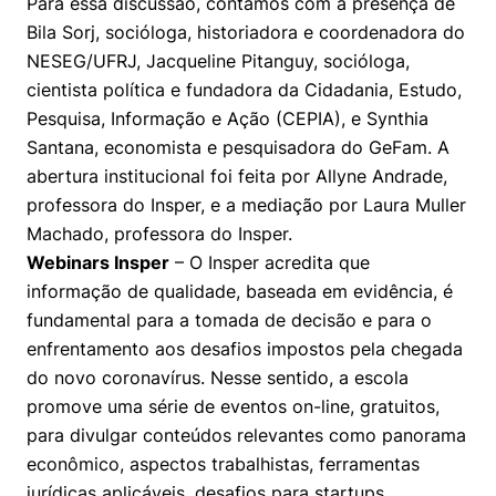
Para essa discussão, contamos com a presença de
Políticas Públicas
Bila Sorj, socióloga, historiadora e coordenadora do
NESEG/UFRJ, Jacqueline Pitanguy, socióloga,
Sustentabilidade
cientista política e fundadora da Cidadania, Estudo,
Pesquisa, Informação e Ação (CEPIA), e Synthia
Tecnologia e Dados
Santana, economista e pesquisadora do GeFam. A
abertura institucional foi feita por Allyne Andrade,
professora do Insper, e a mediação por Laura Muller
Machado, professora do Insper.
Webinars Insper
– O Insper acredita que
informação de qualidade, baseada em evidência, é
fundamental para a tomada de decisão e para o
enfrentamento aos desafios impostos pela chegada
do novo coronavírus. Nesse sentido, a escola
promove uma série de eventos on-line, gratuitos,
para divulgar conteúdos relevantes como panorama
econômico, aspectos trabalhistas, ferramentas
jurídicas aplicáveis, desafios para startups,