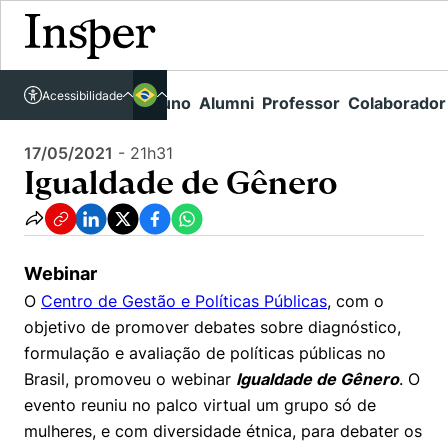
Acessível em libras
Insper - Home Page
\
Agenda de Eventos - arquivo
\
Igualdade de Gênero
Acessibilidade
Links rápidos
Aluno
Alumni
Professor
Colaborador
Português
Cursos
Inglês
17/05/2021
-
21h31
Quem Somos
Vestibular
Igualdade de Gênero
Graduação
Comunidade Transforme
O Insper
Pós-Graduação
Campus
Pesquisa
Missão
Webinar
Educação Executiva
Internacional
O
Centro de Gestão e Políticas Públicas
, com o
Projetos Sociais
Conteúdos
Pesquisa no Insper
objetivo de promover debates sobre diagnóstico,
Busca por Áreas de Conhecimento
Student Life
Lista de doadores
formulação e avaliação de políticas públicas no
Centros de Conhecimento
Unidades Acadêmicas
Carreiras e Cursos
Núcleo de Carreiras
Brasil, promoveu o webinar
Igualdade de Gênero
. O
Cátedras
evento reuniu no palco virtual um grupo só de
Como funciona
Eventos
Corpo Docente
Hub de Inovação e Empreendedorismo
Gestão e Economia
mulheres, e com diversidade étnica, para debater os
Centro de Dados e IA
Newsletters