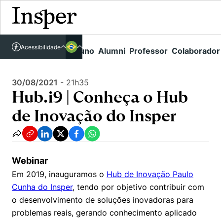
Acessível em libras
Insper - Home Page
\
Agenda de Eventos - arquivo
\
Acessibilidade
Links rápidos
Aluno
Alumni
Professor
Colaborador
Português
Cursos
Hub.i9 | Conheça o Hub de Inovação do Insper
Inglês
Quem Somos
30/08/2021
-
21h35
Vestibular
Hub.i9 | Conheça o Hub
Graduação
Comunidade Transforme
O Insper
de Inovação do Insper
Pós-Graduação
Campus
Pesquisa
Missão
Educação Executiva
Internacional
Projetos Sociais
Conteúdos
Pesquisa no Insper
Webinar
Busca por Áreas de Conhecimento
Student Life
Lista de doadores
Em 2019, inauguramos o
Hub de Inovação Paulo
Centros de Conhecimento
Unidades Acadêmicas
Carreiras e Cursos
Núcleo de Carreiras
Cunha do Insper
, tendo por objetivo contribuir com
Cátedras
o desenvolvimento de soluções inovadoras para
Como funciona
Eventos
Corpo Docente
Hub de Inovação e Empreendedorismo
Gestão e Economia
problemas reais, gerando conhecimento aplicado
Centro de Dados e IA
Newsletters