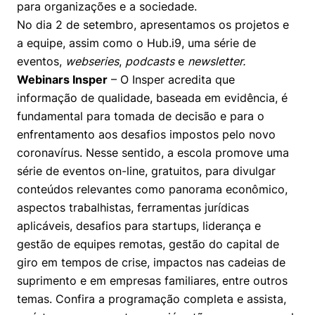
para organizações e a sociedade.
Prêmio Duda Ermírio de Moraes
Como funciona
Women in Action
Engenharia e Ciência da Computação
Fale Conosco
Busca por docentes
Biblioteca Telles
No dia 2 de setembro, apresentamos os projetos e
Notícias
Trabalhe conosco
Direito
Resolução Eficaz de Problemas
Áreas de Conhecimento
a equipe, assim como o Hub.i9, uma série de
Repositório Institucional
Atendimento
Youtube
eventos,
webseries
,
podcasts
e
newsletter.
Sala de Imprensa
Prêmios de Excelência
Todas as Engenharias
Oportunidade de Negócios
Pesquisa na Graduação
Visite o Insper
Webinars Insper
– O Insper acredita que
Instagram
informação de qualidade, baseada em evidência, é
Ensino e aprendizagem
Seminários Acadêmicos
Canal de Ética
Engenharia de Computação
Linkedin
fundamental para tomada de decisão e para o
Comitê de Ética em Pesquisa
Ouvidoria
enfrentamento aos desafios impostos pelo novo
Engenharia de Produção
coronavírus. Nesse sentido, a escola promove uma
Portal da Privacidade
série de eventos on-line, gratuitos, para divulgar
Engenharia Mecânica
Direito
conteúdos relevantes como panorama econômico,
aspectos trabalhistas, ferramentas jurídicas
Engenharia Mecatrônica
Economia
aplicáveis, desafios para startups, liderança e
gestão de equipes remotas, gestão do capital de
Finanças
giro em tempos de crise, impactos nas cadeias de
suprimento e em empresas familiares, entre outros
Negócios
temas. Confira a programação completa e assista,