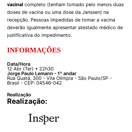
Políticas Públicas
vacinal
completo (tenham tomado pelo menos duas
doses de vacina ou uma dose da Janssen) na
Sustentabilidade
recepção. Pessoas impedidas de tomar a vacina
deverão igualmente apresentar atestado médico de
Tecnologia e Dados
justificativa do impedimento.
INFORMAÇÕES
Data/Hora
12
Abr
(
Ter
) •
22h30
Jorge Paulo Lemann - 1º andar
Rua Quatá, 300 - Vila Olímpia - São Paulo/SP -
Brasil - CEP: 04546-042
Realização
Realização: