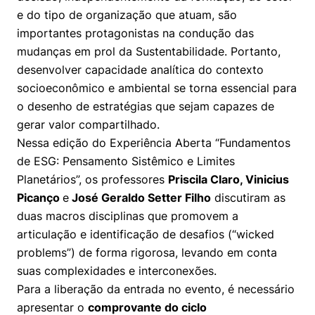
Women in Action
Engenharia e Ciência da Computação
Fale Conosco
Busca por docentes
e do tipo de organização que atuam, são
Biblioteca Telles
Prêmio Duda Ermírio de Moraes
Como funciona
Notícias
importantes protagonistas na condução das
Trabalhe conosco
Direito
Áreas de Conhecimento
Repositório Institucional
Atendimento
mudanças em prol da Sustentabilidade. Portanto,
Youtube
Resolução Eficaz de Problemas
Sala de Imprensa
desenvolver capacidade analítica do contexto
Prêmios de Excelência
Todas as Engenharias
Pesquisa na Graduação
Visite o Insper
Instagram
socioeconômico e ambiental se torna essencial para
Oportunidade de Negócios
Ensino e aprendizagem
Seminários Acadêmicos
Canal de Ética
o desenho de estratégias que sejam capazes de
Engenharia de Computação
Linkedin
gerar valor compartilhado.
Comitê de Ética em Pesquisa
Ouvidoria
Nessa edição do Experiência Aberta “Fundamentos
Engenharia de Produção
de ESG: Pensamento Sistêmico e Limites
Portal da Privacidade
Planetários”, os professores
Priscila Claro, Vinicius
Engenharia Mecânica
Direito
Picanço
e
José Geraldo Setter Filho
discutiram as
duas macros disciplinas que promovem a
Engenharia Mecatrônica
Economia
articulação e identificação de desafios (“wicked
problems”) de forma rigorosa, levando em conta
Finanças
suas complexidades e interconexões.
Negócios
Para a liberação da entrada no evento, é necessário
apresentar o
comprovante do ciclo