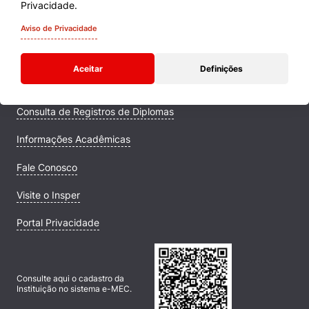
Cursos
Privacidade.
Quem Somos
Aviso de Privacidade
Comunidade Transforme
Aceitar
Definições
Campus
Consulta de Registros de Diplomas
Informações Acadêmicas
Fale Conosco
Visite o Insper
Portal Privacidade
Consulte aqui o cadastro da
Instituição no sistema e-MEC.