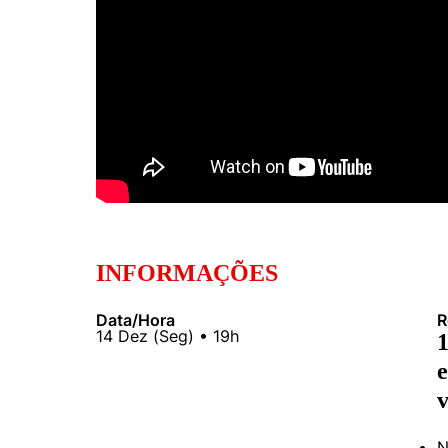
INFORMAÇÕES
Data/Hora
R
14
Dez
(
Seg
) •
19h
e
N