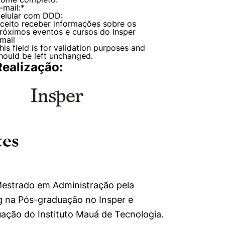
-mail:
*
elular com DDD:
ceito receber informações sobre os
róximos eventos e cursos do Insper
mail
his field is for validation purposes and
hould be left unchanged.
Realização:
tes
estrado em Administração pela
mente necessários
g na Pós-graduação no Insper e
ção do Instituto Mauá de Tecnologia.
erências de usuário