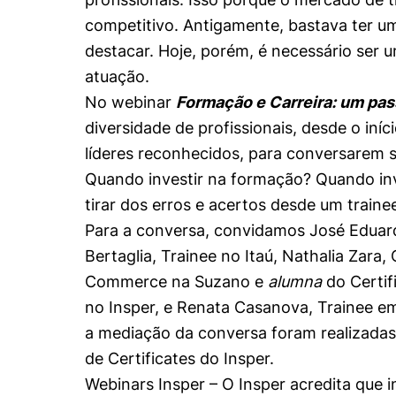
Conhecimento
competitivo. Antigamente, bastava ter u
Hub de Inovação e
Repositório Institucional
Instagram
Empreendedorismo
destacar. Hoje, porém, é necessário ser u
Women in Action
Pesquisa na Graduação
Linkedin
atuação.
No webinar
Formação e Carreira: um pas
Trabalhe conosco
Seminários Acadêmicos
diversidade de profissionais, desde o iníc
Comitê de Ética em
Sala de Imprensa
Pesquisa
líderes reconhecidos, para conversarem 
Quando investir na formação? Quando inv
tirar dos erros e acertos desde um train
Para a conversa, convidamos José Eduar
Bertaglia, Trainee no Itaú, Nathalia Zara
Commerce na Suzano e
alumna
do Certi
no Insper, e Renata Casanova, Trainee em 
a mediação da conversa foram realizadas
de Certificates do Insper.
Webinars Insper – O Insper acredita que