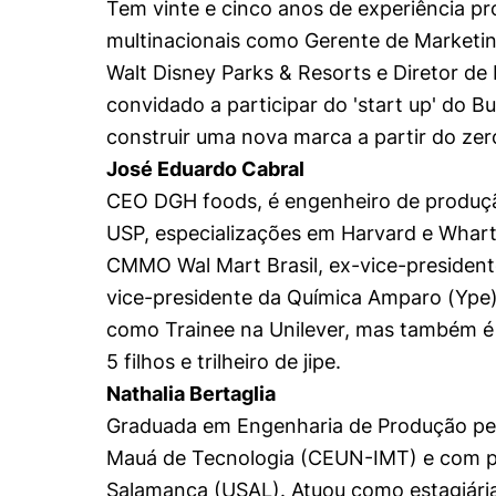
Tem vinte e cinco anos de experiência pr
multinacionais como Gerente de Marketin
Walt Disney Parks & Resorts e Diretor de
convidado a participar do 'start up' do B
construir uma nova marca a partir do zer
José Eduardo Cabral
CEO DGH foods, é engenheiro de produçã
USP, especializações em Harvard e Wharto
CMMO Wal Mart Brasil, ex-vice-president
vice-presidente da Química Amparo (Ype)
como Trainee na Unilever, mas também é l
5 filhos e trilheiro de jipe.
Nathalia Bertaglia
Graduada em Engenharia de Produção pelo
Mauá de Tecnologia (CEUN-IMT) e com p
Salamanca (USAL). Atuou como estagiári