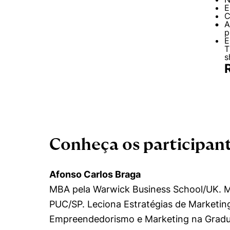
E
C
A
p
E
T
s
Conheça os participan
Afonso Carlos Braga
MBA pela Warwick Business School/UK. M
Cookies estrita
PUC/SP. Leciona Estratégias de Marketin
Empreendedorismo e Marketing na Gradua
Cookies de pref