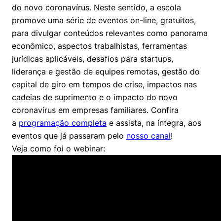
Políticas Públicas
do novo coronavírus. Neste sentido, a escola
promove uma série de eventos on-line, gratuitos,
Sustentabilidade
para divulgar conteúdos relevantes como panorama
econômico, aspectos trabalhistas, ferramentas
Tecnologia e Dados
jurídicas aplicáveis, desafios para startups,
liderança e gestão de equipes remotas, gestão do
capital de giro em tempos de crise, impactos nas
cadeias de suprimento e o impacto do novo
coronavírus em empresas familiares. Confira
a
programação completa
e assista, na íntegra, aos
eventos que já passaram pelo
nosso canal
!
Veja como foi o webinar: