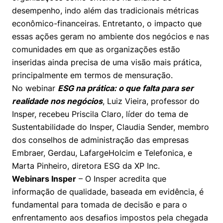
Prêmio Duda Ermírio de Moraes
Como funciona
Women in Action
Engenharia e Ciência da Computação
Fale Conosco
Busca por docentes
desempenho, indo além das tradicionais métricas
Biblioteca Telles
Notícias
econômico-financeiras. Entretanto, o impacto que
Trabalhe conosco
Direito
Resolução Eficaz de Problemas
Áreas de Conhecimento
Repositório Institucional
Atendimento
essas ações geram no ambiente dos negócios e nas
Youtube
Sala de Imprensa
comunidades em que as organizações estão
Prêmios de Excelência
Todas as Engenharias
Oportunidade de Negócios
Pesquisa na Graduação
Visite o Insper
Instagram
inseridas ainda precisa de uma visão mais prática,
Ensino e aprendizagem
Seminários Acadêmicos
Canal de Ética
principalmente em termos de mensuração.
Engenharia de Computação
Linkedin
No webinar
ESG na prática: o que falta para ser
Comitê de Ética em Pesquisa
Ouvidoria
realidade nos negócios
, Luiz Vieira, professor do
Engenharia de Produção
Insper, recebeu Priscila Claro, líder do tema de
Portal da Privacidade
Sustentabilidade do Insper, Claudia Sender, membro
Engenharia Mecânica
Direito
dos conselhos de administração das empresas
Embraer, Gerdau, LafargeHolcim e Telefonica, e
Engenharia Mecatrônica
Economia
Marta Pinheiro, diretora ESG da XP Inc.
Webinars Insper
Finanças
– O Insper acredita que
informação de qualidade, baseada em evidência, é
Negócios
fundamental para tomada de decisão e para o
enfrentamento aos desafios impostos pela chegada