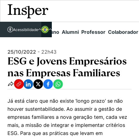
Acessível em libras
Insper - Home Page
\
Agenda de Eventos - arquivo
\
Acessibilidade
Links rápidos
Aluno
Alumni
Professor
Colaborador
Português
Cursos
ESG e Jovens Empresários nas Empresas Familiares
Inglês
Quem Somos
25/10/2022
-
22h43
Vestibular
ESG e Jovens Empresários
Graduação
Comunidade Transforme
O Insper
nas Empresas Familiares
Pós-Graduação
Campus
Pesquisa
Missão
Educação Executiva
Internacional
Projetos Sociais
Conteúdos
Pesquisa no Insper
Já está claro que não existe ‘longo prazo’ se não
Busca por Áreas de Conhecimento
Student Life
Lista de doadores
houver sustentabilidade. Ao assumir a gestão de
Centros de Conhecimento
Unidades Acadêmicas
Carreiras e Cursos
empresas familiares a nova geração tem, cada vez
Núcleo de Carreiras
Cátedras
mais, a missão de integrar e implementar critérios
Como funciona
Eventos
Corpo Docente
Hub de Inovação e Empreendedorismo
Gestão e Economia
ESG. Para que as práticas que levam em
Centro de Dados e IA
Newsletters