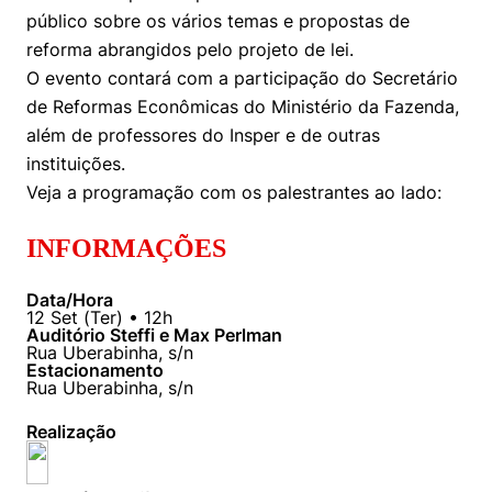
Women in Action
Engenharia e Ciência da Computação
Fale Conosco
público sobre os vários temas e propostas de
Busca por docentes
Biblioteca Telles
Prêmio Duda Ermírio de Moraes
Como funciona
Notícias
reforma abrangidos pelo projeto de lei.
Trabalhe conosco
Direito
Áreas de Conhecimento
Repositório Institucional
Atendimento
O evento contará com a participação do Secretário
Youtube
Resolução Eficaz de Problemas
Sala de Imprensa
de Reformas Econômicas do Ministério da Fazenda,
Prêmios de Excelência
Todas as Engenharias
Pesquisa na Graduação
Visite o Insper
Instagram
além de professores do Insper e de outras
Oportunidade de Negócios
Ensino e aprendizagem
instituições.
Seminários Acadêmicos
Canal de Ética
Engenharia de Computação
Linkedin
Veja a programação com os palestrantes ao lado:
Comitê de Ética em Pesquisa
Ouvidoria
Engenharia de Produção
INFORMAÇÕES
Portal da Privacidade
Engenharia Mecânica
Direito
Data/Hora
12
Set
(
Ter
) •
12h
Auditório Steffi e Max Perlman
Engenharia Mecatrônica
Economia
Rua Uberabinha, s/n
Estacionamento
Rua Uberabinha, s/n
Finanças
Realização
Negócios