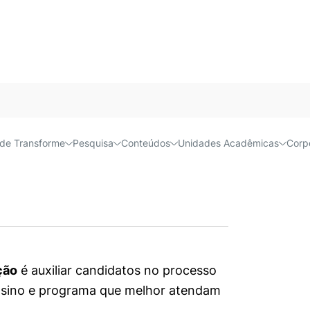
 Coordenação | Cursos online
Próx
Acessível e
Coordenação |
de Transforme
Pesquisa
Conteúdos
Unidades Acadêmicas
Corp
ção
é auxiliar candidatos no processo
 ensino e programa que melhor atendam