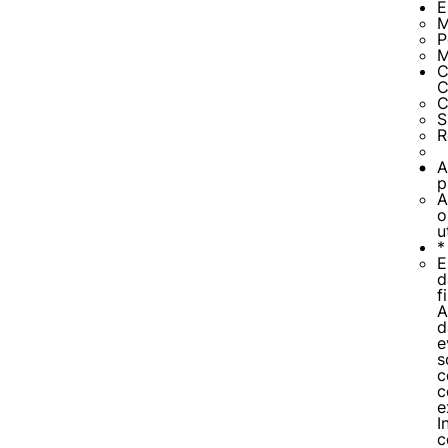
E
M
P
M
C
C
C
S
R
A
Cookies estrita
p
A
o
u
Cookies de pref
*
E
d
f
A
d
e
s
c
c
e
I
c