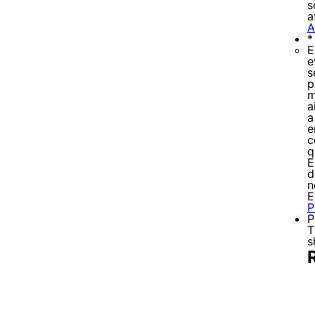
s
a
A
*
E
e
s
p
m
a
a
e
c
q
E
d
n
E
P
P
T
s