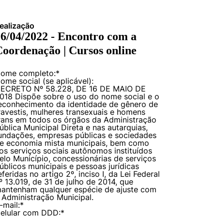
ealização
6/04/2022 - Encontro com a
oordenação | Cursos online
ome completo:
*
ome social (se aplicável):
ECRETO Nº 58.228, DE 16 DE MAIO DE
018 Dispõe sobre o uso do nome social e o
econhecimento da identidade de gênero de
ravestis, mulheres transexuais e homens
rans em todos os órgãos da Administração
ública Municipal Direta e nas autarquias,
undações, empresas públicas e sociedades
e economia mista municipais, bem como
os serviços sociais autônomos instituídos
elo Município, concessionárias de serviços
úblicos municipais e pessoas jurídicas
eferidas no artigo 2º, inciso I, da Lei Federal
º 13.019, de 31 de julho de 2014, que
antenham qualquer espécie de ajuste com
 Administração Municipal.
-mail:
*
elular com DDD:
*