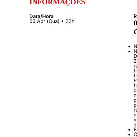
INFORMAÇÕES
Data/Hora
R
06
Abr
(
Qua
) •
22h
0
C
N
N
D
2
r
t
t
P
f
d
n
p
p
r
n
m
a
E
C