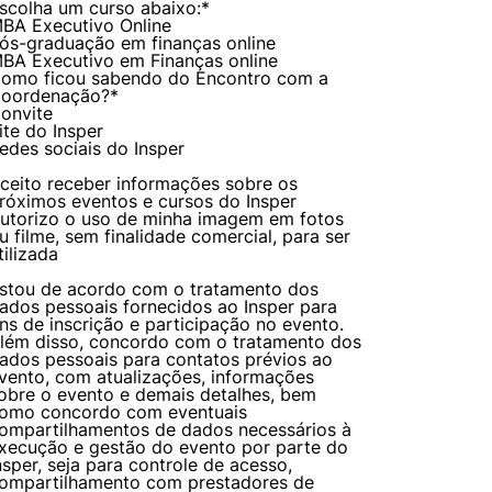
scolha um curso abaixo:
*
BA Executivo Online
ós-graduação em finanças online
BA Executivo em Finanças online
omo ficou sabendo do Encontro com a
oordenação?
*
onvite
ite do Insper
edes sociais do Insper
ceito receber informações sobre os
mente necessários
róximos eventos e cursos do Insper
utorizo o uso de minha imagem em fotos
u filme, sem finalidade comercial, para ser
tilizada
erências de usuário
stou de acordo com o tratamento dos
ados pessoais fornecidos ao Insper para
ins de inscrição e participação no evento.
lém disso, concordo com o tratamento dos
ados pessoais para contatos prévios ao
vento, com atualizações, informações
obre o evento e demais detalhes, bem
omo concordo com eventuais
ompartilhamentos de dados necessários à
xecução e gestão do evento por parte do
nsper, seja para controle de acesso,
ompartilhamento com prestadores de