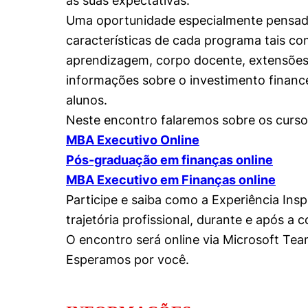
às suas expectativas.
Conhecimento
Uma oportunidade especialmente pensad
Hub de Inovação e
Repositório Institucional
Instagram
Empreendedorismo
características de cada programa tais com
Women in Action
Pesquisa na Graduação
Linkedin
aprendizagem, corpo docente, extensões
informações sobre o investimento financ
Trabalhe conosco
Seminários Acadêmicos
alunos.
Comitê de Ética em
Sala de Imprensa
Pesquisa
Neste encontro falaremos sobre os curso
MBA Executivo Online
Pós-graduação em finanças online
MBA Executivo em Finanças online
Participe e saiba como a Experiência Ins
trajetória profissional, durante e após a 
O encontro será online via Microsoft Te
Esperamos por você.