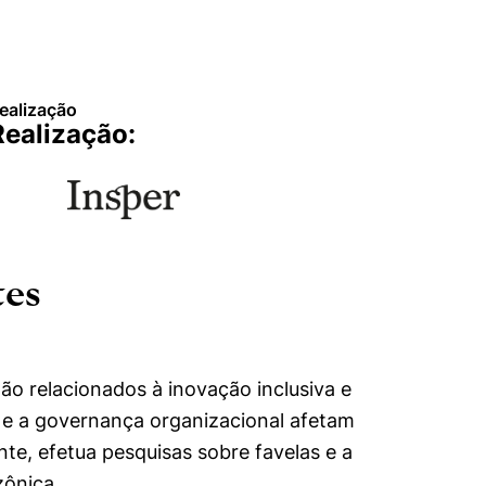
mente necessários
ealização
erências de usuário
Realização:
tes
tão relacionados à inovação inclusiva e
 e a governança organizacional afetam
nte, efetua pesquisas sobre favelas e a
zônica.