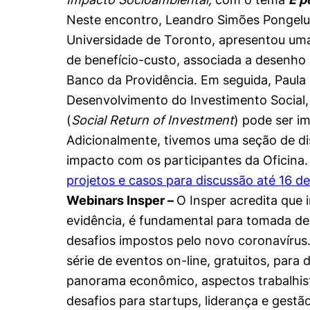
Conhecimento
Neste encontro, Leandro Simões Pongelu
Hub de Inovação e
Repositório Institucional
Instagram
Empreendedorismo
Universidade de Toronto, apresentou uma
Women in Action
Pesquisa na Graduação
Linkedin
de benefício-custo, associada a desenho 
Banco da Providência. Em seguida, Paula F
Trabalhe conosco
Seminários Acadêmicos
Desenvolvimento do Investimento Social
Comitê de Ética em
Sala de Imprensa
Pesquisa
(
Social Return of Investment
) pode ser i
Adicionalmente, tivemos uma seção de di
impacto com os participantes da Oficina
projetos e casos para discussão até 16 d
Webinars Insper –
O Insper acredita que
evidência, é fundamental para tomada de
desafios impostos pelo novo coronavírus
série de eventos on-line, gratuitos, para
panorama econômico, aspectos trabalhista
desafios para startups, liderança e gestã