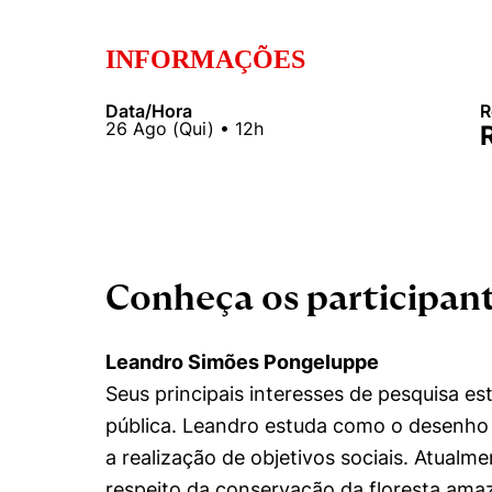
Cookies estrita
INFORMAÇÕES
Data/Hora
R
Cookies de pref
26
Ago
(
Qui
) •
12h
Conheça os participan
Leandro Simões Pongeluppe
Seus principais interesses de pesquisa es
pública. Leandro estuda como o desenho
a realização de objetivos sociais. Atualme
respeito da conservação da floresta ama