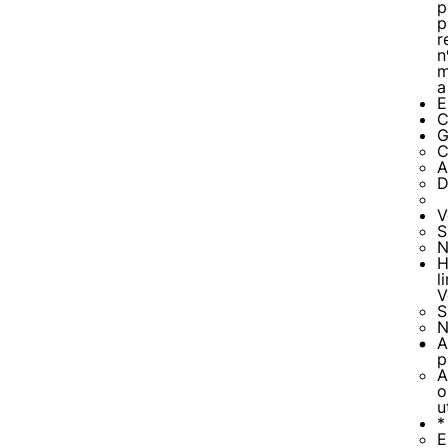
p
p
r
n
m
a
E
C
G
C
A
D
V
S
N
H
l
V
S
N
A
p
A
o
u
*
E