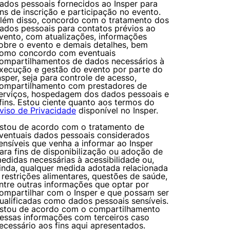
ados pessoais fornecidos ao Insper para
ins de inscrição e participação no evento.
lém disso, concordo com o tratamento dos
ados pessoais para contatos prévios ao
vento, com atualizações, informações
obre o evento e demais detalhes, bem
omo concordo com eventuais
ompartilhamentos de dados necessários à
xecução e gestão do evento por parte do
nsper, seja para controle de acesso,
ompartilhamento com prestadores de
erviços, hospedagem dos dados pessoais e
mente necessários
fins. Estou ciente quanto aos termos do
viso de Privacidade
disponível no Insper.
stou de acordo com o tratamento de
erências de usuário
ventuais dados pessoais considerados
ensíveis que venha a informar ao Insper
ara fins de disponibilização ou adoção de
edidas necessárias à acessibilidade ou,
inda, qualquer medida adotada relacionada
 restrições alimentares, questões de saúde,
ntre outras informações que optar por
ompartilhar com o Insper e que possam ser
ualificadas como dados pessoais sensíveis.
stou de acordo com o compartilhamento
essas informações com terceiros caso
ecessário aos fins aqui apresentados.