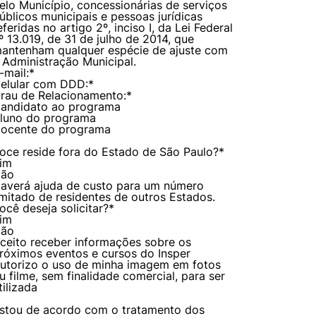
elo Município, concessionárias de serviços
úblicos municipais e pessoas jurídicas
eferidas no artigo 2º, inciso I, da Lei Federal
º 13.019, de 31 de julho de 2014, que
antenham qualquer espécie de ajuste com
 Administração Municipal.
-mail:
*
elular com DDD:
*
rau de Relacionamento:
*
andidato ao programa
luno do programa
ocente do programa
oce reside fora do Estado de São Paulo?
*
im
ão
averá ajuda de custo para um número
imitado de residentes de outros Estados.
ocê deseja solicitar?
*
im
ão
ceito receber informações sobre os
róximos eventos e cursos do Insper
utorizo o uso de minha imagem em fotos
u filme, sem finalidade comercial, para ser
tilizada
stou de acordo com o tratamento dos