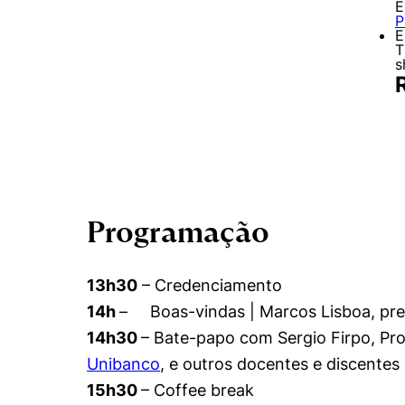
E
P
E
T
s
Programação
13h30
– Credenciamento
14h
– Boas-vindas | Marcos Lisboa, pre
14h30
– Bate-papo com Sergio Firpo, Pro
Unibanco
, e outros docentes e discente
15h30
– Coffee break