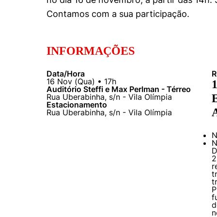
Conhecimento
Contamos com a sua participação.
Hub de Inovação e
Repositório Institucional
Instagram
Empreendedorismo
Women in Action
Pesquisa na Graduação
Linkedin
INFORMAÇÕES
Trabalhe conosco
Seminários Acadêmicos
Comitê de Ética em
Data/Hora
R
Sala de Imprensa
16
Nov
(
Qua
) •
17h
Pesquisa
Auditório Steffi e Max Perlman - Térreo
Rua Uberabinha, s/n - Vila Olímpia
E
Estacionamento
Rua Uberabinha, s/n - Vila Olímpia
N
N
D
2
r
t
t
P
f
d
n