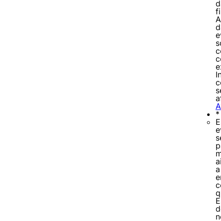
d
f
A
d
e
s
c
c
e
I
c
s
Cookies estrita
a
A
*
E
Cookies de pref
e
s
p
m
a
a
e
c
q
E
d
n