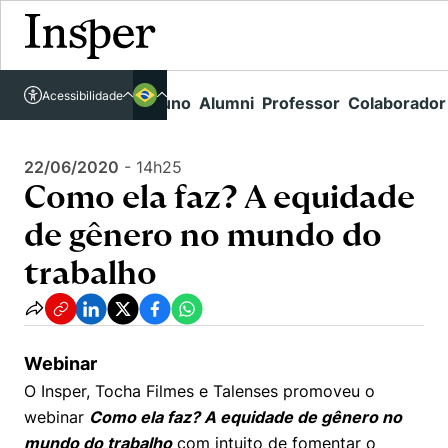
Acessível em libras
Insper - Home Page
\
Agenda de Eventos - arquivo
\
Acessibilidade
Links rápidos
Aluno
Alumni
Professor
Colaborador
Português
Cursos
Como ela faz? A equidade de gênero no mundo do trabalho
Inglês
Quem Somos
22/06/2020
-
14h25
Vestibular
Como ela faz? A equidade
Graduação
Comunidade Transforme
O Insper
de gênero no mundo do
Pós-Graduação
Campus
Pesquisa
Missão
trabalho
Educação Executiva
Internacional
Projetos Sociais
Conteúdos
Pesquisa no Insper
Busca por Áreas de Conhecimento
Student Life
Lista de doadores
Centros de Conhecimento
Unidades Acadêmicas
Webinar
Carreiras e Cursos
Núcleo de Carreiras
O Insper, Tocha Filmes e Talenses promoveu o
Cátedras
Como funciona
Eventos
Corpo Docente
webinar
Como ela faz?
A
equidade de gênero no
Hub de Inovação e Empreendedorismo
Gestão e Economia
Centro de Dados e IA
mundo do trabalho
com intuito de fomentar o
Newsletters