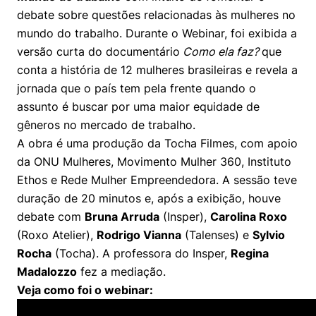
Prêmio Duda Ermírio de Moraes
Como funciona
Women in Action
Engenharia e Ciência da Computação
Fale Conosco
Busca por docentes
debate sobre questões relacionadas às mulheres no
Biblioteca Telles
Notícias
mundo do trabalho. Durante o Webinar, foi exibida a
Trabalhe conosco
Direito
Resolução Eficaz de Problemas
Áreas de Conhecimento
Repositório Institucional
Atendimento
versão curta do documentário
Como ela faz?
que
Youtube
Sala de Imprensa
conta a história de 12 mulheres brasileiras e revela a
Prêmios de Excelência
Todas as Engenharias
Oportunidade de Negócios
Pesquisa na Graduação
Visite o Insper
Instagram
jornada que o país tem pela frente quando o
Ensino e aprendizagem
Seminários Acadêmicos
Canal de Ética
assunto é buscar por uma maior equidade de
Engenharia de Computação
Linkedin
gêneros no mercado de trabalho.
Comitê de Ética em Pesquisa
Ouvidoria
A obra é uma produção da Tocha Filmes, com apoio
Engenharia de Produção
da ONU Mulheres, Movimento Mulher 360, Instituto
Portal da Privacidade
Ethos e Rede Mulher Empreendedora. A sessão teve
Engenharia Mecânica
Direito
duração de 20 minutos e, após a exibição, houve
debate com
Bruna Arruda
(Insper),
Carolina Roxo
Engenharia Mecatrônica
Economia
(Roxo Atelier),
Rodrigo Vianna
(Talenses) e
Sylvio
Rocha
Finanças
(Tocha). A professora do Insper,
Regina
Madalozzo
fez a mediação.
Negócios
Veja como foi o webinar: