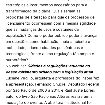
Prêmio Duda Ermírio de Moraes
Como funciona
Women in Action
Engenharia e Ciência da Computação
Fale Conosco
Busca por docentes
estratégias e instrumentos necessários para a
Biblioteca Telles
Notícias
transformação da cidade. Quais seriam as
Trabalhe conosco
Direito
Resolução Eficaz de Problemas
Áreas de Conhecimento
Repositório Institucional
Atendimento
propostas de alteração para que os processos de
Youtube
Sala de Imprensa
licenciamento ocorressem com a mesma agilidade
Prêmios de Excelência
Todas as Engenharias
Oportunidade de Negócios
Pesquisa na Graduação
Visite o Insper
Instagram
que as mudanças de usos e costumes da
Ensino e aprendizagem
Seminários Acadêmicos
Canal de Ética
população? Como o poder público poderia avançar
Engenharia de Computação
Linkedin
em questões como habitação, meio ambiente e
Comitê de Ética em Pesquisa
Ouvidoria
mobilidade, criando cidades policêntricas e
Engenharia de Produção
tecnológicas, frente a uma regulação tão ampla e
Portal da Privacidade
burocrática?
Engenharia Mecânica
Direito
No webinar
Cidades e regulações: atuando no
desenvolvimento urbano com a legislação atual
,
Engenharia Mecatrônica
Economia
Luciane Virgilio, arquiteta e professora do Insper fez
a apresentação. Fernando Chucre, Deputado Federal
Finanças
por São Paulo de 2006 a 2011, e Raul Juste Lores,
Negócios
autor do livro São Paulo nas Alturas realizaram a
mediação do evento. A abertura institucional foi