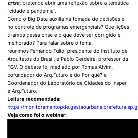
crise,
Prêmio Duda Ermírio de Moraes
Como funciona
pretende abrir uma reflexão sobre a temática
Women in Action
Engenharia e Ciência da Computação
Fale Conosco
Busca por docentes
Biblioteca Telles
“cidade e pandemia”.
Notícias
Trabalhe conosco
Direito
Resolução Eficaz de Problemas
Áreas de Conhecimento
Como o Big Data auxilia na tomada de decisões e
Repositório Institucional
Atendimento
Youtube
no controle de programas emergenciais? Que lições
Sala de Imprensa
Prêmios de Excelência
Todas as Engenharias
Oportunidade de Negócios
Pesquisa na Graduação
Visite o Insper
tiramos dessa crise e o que deve ser corrigido e
Instagram
melhorado? Para falar sobre o tema,
Ensino e aprendizagem
Seminários Acadêmicos
Canal de Ética
Engenharia de Computação
Linkedin
reunimos Fernando Tulio, presidente do Instituto de
Comitê de Ética em Pesquisa
Ouvidoria
Arquitetos do Brasil, e Pablo Cerdeira, professor da
Engenharia de Produção
FGV. O debate foi mediado por Tomas Alvim,
Portal da Privacidade
cofundador do Arq.Futuro e do Por quê? e
Engenharia Mecânica
Direito
Coordenador do Laboratório de Cidades do Insper
e Arq.Futuro.
Engenharia Mecatrônica
Economia
Leitura recomendada:
https://monitoramentopde.gestaourbana.prefeitura.sp.g
Finanças
Veja como foi o webinar:
Negócios