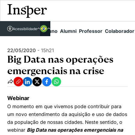
Acessível em libras
Insper - Home Page
\
Agenda de Eventos - arquivo
\
Acessibilidade
Links rápidos
Aluno
Alumni
Professor
Colaborador
Português
Cursos
Big Data nas operações emergenciais na crise
Inglês
Quem Somos
22/05/2020
-
15h21
Vestibular
Big Data nas operações
Graduação
Comunidade Transforme
O Insper
emergenciais na crise
Pós-Graduação
Campus
Pesquisa
Missão
Educação Executiva
Internacional
Projetos Sociais
Conteúdos
Pesquisa no Insper
Webinar
Busca por Áreas de Conhecimento
Student Life
Lista de doadores
O momento em que vivemos pode contribuir para
Centros de Conhecimento
Unidades Acadêmicas
Carreiras e Cursos
Núcleo de Carreiras
um novo entendimento da aquisição e uso de dados
Cátedras
da população de nossas cidades. Neste sentido, o
Como funciona
Eventos
Corpo Docente
Hub de Inovação e Empreendedorismo
Gestão e Economia
webinar
Big Data nas operações emergenciais na
Centro de Dados e IA
Newsletters