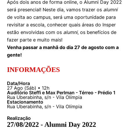
Após dois anos de forma online, o Alumni Day 2022
Women in Action
Engenharia e Ciência da Computação
Fale Conosco
Busca por docentes
Biblioteca Telles
será presencial! Neste dia, vamos trazer os
alumni
Prêmio Duda Ermírio de Moraes
Como funciona
Notícias
Trabalhe conosco
Direito
de volta ao campus, será uma oportunidade para
Áreas de Conhecimento
Repositório Institucional
Atendimento
Youtube
revisitar a escola, conhecer quais áreas do Insper
Resolução Eficaz de Problemas
Sala de Imprensa
Prêmios de Excelência
Todas as Engenharias
Pesquisa na Graduação
Visite o Insper
estão envolvidas com os
alumni
, os benefícios de
Instagram
fazer parte e muito mais!
Oportunidade de Negócios
Ensino e aprendizagem
Seminários Acadêmicos
Canal de Ética
Engenharia de Computação
Linkedin
Venha passar a manhã do dia 27 de agosto com a
gente!
Comitê de Ética em Pesquisa
Ouvidoria
Engenharia de Produção
Portal da Privacidade
INFORMAÇÕES
Engenharia Mecânica
Direito
Data/Hora
27
Ago
(
Sáb
) •
12h
Engenharia Mecatrônica
Economia
Auditório Steffi e Max Perlman - Térreo - Prédio 1
Rua Uberabinha, s/n - Vila Olímpia
Estacionamento
Finanças
Rua Uberabinha, s/n - Vila Olímpia
Realização
Negócios
27/08/2022 - Alumni Day 2022