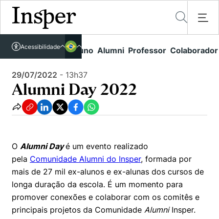
Acessível em libras
Insper - Home Page
\
Agenda de Eventos - arquivo
\
Alumni Day 2022
Acessibilidade
Links rápidos
Aluno
Alumni
Professor
Colaborador
Português
Cursos
Inglês
29/07/2022
-
13h37
Quem Somos
Vestibular
Alumni Day 2022
Graduação
Comunidade Transforme
O Insper
Pós-Graduação
Campus
Pesquisa
Missão
Educação Executiva
Internacional
O
Alumni Day
é um evento realizado
Projetos Sociais
Conteúdos
Pesquisa no Insper
pela
Comunidade Alumni do Insper
, formada por
Busca por Áreas de Conhecimento
Student Life
Lista de doadores
mais de 27 mil ex-alunos e ex-alunas dos cursos de
Centros de Conhecimento
Unidades Acadêmicas
Carreiras e Cursos
longa duração da escola. É
um momento para
Núcleo de Carreiras
Cátedras
promover conexões e colaborar com os comitês e
Eventos
Corpo Docente
Hub de Inovação e Empreendedorismo
Gestão e Economia
principais projetos da Comunidade
Alumni
Insper.
Como funciona
Centro de Dados e IA
Newsletters