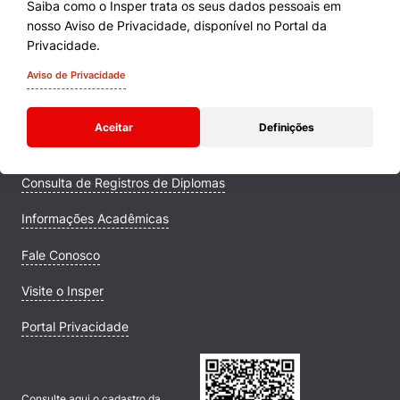
Saiba como o Insper trata os seus dados pessoais em
nosso Aviso de Privacidade, disponível no Portal da
Cursos
Privacidade.
Quem Somos
Aviso de Privacidade
Comunidade Transforme
Aceitar
Definições
Campus
Consulta de Registros de Diplomas
Informações Acadêmicas
Fale Conosco
Visite o Insper
Portal Privacidade
Consulte aqui o cadastro da