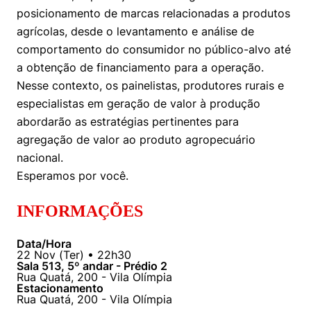
Women in Action
Engenharia e Ciência da Computação
Fale Conosco
posicionamento de marcas relacionadas a produtos
Busca por docentes
Biblioteca Telles
Prêmio Duda Ermírio de Moraes
Como funciona
Notícias
agrícolas, desde o levantamento e análise de
Trabalhe conosco
Direito
Áreas de Conhecimento
Repositório Institucional
Atendimento
comportamento do consumidor no público-alvo até
Youtube
Resolução Eficaz de Problemas
Sala de Imprensa
a obtenção de financiamento para a operação.
Prêmios de Excelência
Todas as Engenharias
Pesquisa na Graduação
Visite o Insper
Instagram
Nesse contexto, os painelistas, produtores rurais e
Oportunidade de Negócios
Ensino e aprendizagem
especialistas em geração de valor à produção
Seminários Acadêmicos
Canal de Ética
Engenharia de Computação
Linkedin
abordarão as estratégias pertinentes para
Comitê de Ética em Pesquisa
Ouvidoria
agregação de valor ao produto agropecuário
Engenharia de Produção
nacional.
Portal da Privacidade
Esperamos por você.
Engenharia Mecânica
Direito
INFORMAÇÕES
Engenharia Mecatrônica
Economia
Data/Hora
Finanças
22
Nov
(
Ter
) •
22h30
Sala 513, 5º andar - Prédio 2
Rua Quatá, 200 - Vila Olímpia
Negócios
Estacionamento
Rua Quatá, 200 - Vila Olímpia