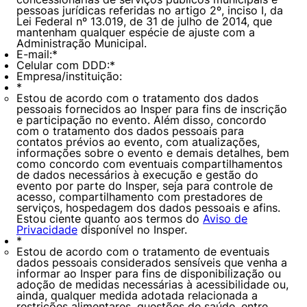
pessoas jurídicas referidas no artigo 2º, inciso I, da
Lei Federal nº 13.019, de 31 de julho de 2014, que
mantenham qualquer espécie de ajuste com a
Administração Municipal.
E-mail:
*
Celular com DDD:
*
Empresa/instituição:
*
Estou de acordo com o tratamento dos dados
pessoais fornecidos ao Insper para fins de inscrição
e participação no evento. Além disso, concordo
com o tratamento dos dados pessoais para
contatos prévios ao evento, com atualizações,
informações sobre o evento e demais detalhes, bem
como concordo com eventuais compartilhamentos
de dados necessários à execução e gestão do
evento por parte do Insper, seja para controle de
acesso, compartilhamento com prestadores de
serviços, hospedagem dos dados pessoais e afins.
Estou ciente quanto aos termos do
Aviso de
Cookies estritamente necessários
Privacidade
disponível no Insper.
*
Cookies de preferências de usuário
Estou de acordo com o tratamento de eventuais
dados pessoais considerados sensíveis que venha a
informar ao Insper para fins de disponibilização ou
adoção de medidas necessárias à acessibilidade ou,
ainda, qualquer medida adotada relacionada a
restrições alimentares, questões de saúde, entre