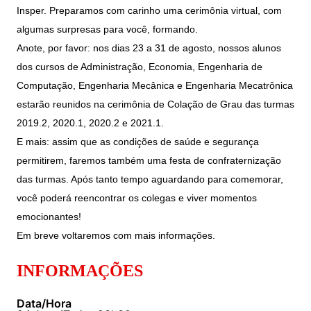
Women in Action
Engenharia e Ciência da Computação
Fale Conosco
Insper. Preparamos com carinho uma cerimônia virtual, com
Busca por docentes
Biblioteca Telles
Prêmio Duda Ermírio de Moraes
Como funciona
Notícias
algumas surpresas para você, formando.
Trabalhe conosco
Direito
Áreas de Conhecimento
Repositório Institucional
Atendimento
Anote, por favor: nos dias 23 a 31 de agosto, nossos alunos
Youtube
Resolução Eficaz de Problemas
Sala de Imprensa
dos cursos de Administração, Economia, Engenharia de
Prêmios de Excelência
Todas as Engenharias
Pesquisa na Graduação
Visite o Insper
Instagram
Computação, Engenharia Mecânica e Engenharia Mecatrônica
Oportunidade de Negócios
Ensino e aprendizagem
Seminários Acadêmicos
Canal de Ética
estarão reunidos na cerimônia de Colação de Grau das turmas
Engenharia de Computação
Linkedin
2019.2, 2020.1, 2020.2 e 2021.1.
Comitê de Ética em Pesquisa
Ouvidoria
E mais: assim que as condições de saúde e segurança
Engenharia de Produção
Portal da Privacidade
permitirem, faremos também uma festa de confraternização
Engenharia Mecânica
Direito
das turmas. Após tanto tempo aguardando para comemorar,
você poderá reencontrar os colegas e viver momentos
Engenharia Mecatrônica
Economia
emocionantes!
Em breve voltaremos com mais informações.
Finanças
INFORMAÇÕES
Negócios
Data/Hora