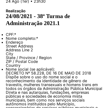
24
Ago
(
Ter
) •
23h30
Políticas Públicas
Realização
Sustentabilidade
24/08/2021 - 38ª Turma de
Administração 2021.1
Tecnologia e Dados
CPF:
*
Nome completo:
*
Endereço
Street Address
Address Line 2
City
State / Province / Region
ZIP / Postal Code
Country
Nome social (se aplicável):
DECRETO Nº 58.228, DE 16 DE MAIO DE 2018
Dispõe sobre o uso do nome social e o
reconhecimento da identidade de gênero de
travestis, mulheres transexuais e homens trans em
todos os órgãos da Administração Pública Municipal
Direta e nas autarquias, fundações, empresas
públicas e sociedades de economia mista
municipais, bem como nos serviços sociais
autônomos instituídos pelo Município,
concessionárias de serviços públicos municipais e