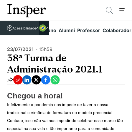
Acessível em libras
Insper - Home Page
\
Agenda de Eventos - arquivo
\
Acessibilidade
Links rápidos
Aluno
Alumni
Professor
Colaborador
Português
Cursos
38ª Turma de Administração 2021.1
Inglês
Quem Somos
23/07/2021
-
15h59
Vestibular
38ª Turma de
Graduação
Comunidade Transforme
O Insper
Administração 2021.1
Pós-Graduação
Campus
Pesquisa
Missão
Educação Executiva
Internacional
Projetos Sociais
Conteúdos
Pesquisa no Insper
Chegou a hora!
Busca por Áreas de Conhecimento
Student Life
Lista de doadores
Infelizmente a pandemia nos impede de fazer a nossa
Centros de Conhecimento
Unidades Acadêmicas
Carreiras e Cursos
Núcleo de Carreiras
tradicional cerimônia de formatura no modelo presencial.
Cátedras
Eventos
Corpo Docente
Contudo, isso não vai nos impedir de celebrar esse marco tão
Hub de Inovação e Empreendedorismo
Gestão e Economia
Como funciona
Centro de Dados e IA
especial na sua vida e tão importante para a comunidade
Newsletters