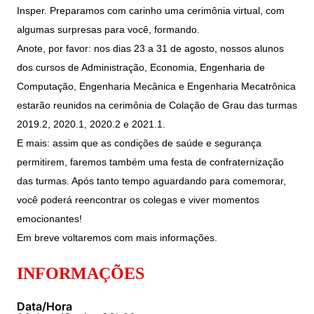
Women in Action
Engenharia e Ciência da Computação
Fale Conosco
Insper. Preparamos com carinho uma cerimônia virtual, com
Busca por docentes
Biblioteca Telles
Prêmio Duda Ermírio de Moraes
Como funciona
Notícias
algumas surpresas para você, formando.
Trabalhe conosco
Direito
Áreas de Conhecimento
Repositório Institucional
Atendimento
Anote, por favor: nos dias 23 a 31 de agosto, nossos alunos
Youtube
Resolução Eficaz de Problemas
Sala de Imprensa
dos cursos de Administração, Economia, Engenharia de
Prêmios de Excelência
Todas as Engenharias
Pesquisa na Graduação
Visite o Insper
Instagram
Computação, Engenharia Mecânica e Engenharia Mecatrônica
Oportunidade de Negócios
Ensino e aprendizagem
Seminários Acadêmicos
Canal de Ética
estarão reunidos na cerimônia de Colação de Grau das turmas
Engenharia de Computação
Linkedin
2019.2, 2020.1, 2020.2 e 2021.1.
Comitê de Ética em Pesquisa
Ouvidoria
E mais: assim que as condições de saúde e segurança
Engenharia de Produção
Portal da Privacidade
permitirem, faremos também uma festa de confraternização
Engenharia Mecânica
Direito
das turmas. Após tanto tempo aguardando para comemorar,
você poderá reencontrar os colegas e viver momentos
Engenharia Mecatrônica
Economia
emocionantes!
Em breve voltaremos com mais informações.
Finanças
INFORMAÇÕES
Negócios
Data/Hora