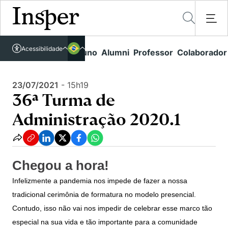
Acessível em libras
Insper - Home Page
\
Agenda de Eventos - arquivo
\
Acessibilidade
Links rápidos
Aluno
Alumni
Professor
Colaborador
Português
Cursos
36ª Turma de Administração 2020.1
Inglês
Quem Somos
23/07/2021
-
15h19
Vestibular
36ª Turma de
Graduação
Comunidade Transforme
O Insper
Administração 2020.1
Pós-Graduação
Campus
Pesquisa
Missão
Educação Executiva
Internacional
Projetos Sociais
Conteúdos
Pesquisa no Insper
Chegou a hora!
Busca por Áreas de Conhecimento
Student Life
Lista de doadores
Infelizmente a pandemia nos impede de fazer a nossa
Centros de Conhecimento
Unidades Acadêmicas
Carreiras e Cursos
Núcleo de Carreiras
tradicional cerimônia de formatura no modelo presencial.
Cátedras
Eventos
Corpo Docente
Contudo, isso não vai nos impedir de celebrar esse marco tão
Hub de Inovação e Empreendedorismo
Gestão e Economia
Como funciona
Centro de Dados e IA
especial na sua vida e tão importante para a comunidade
Newsletters