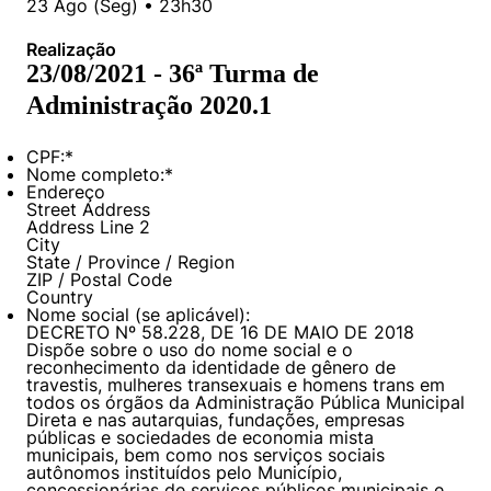
23
Ago
(
Seg
) •
23h30
Políticas Públicas
Realização
Sustentabilidade
23/08/2021 - 36ª Turma de
Administração 2020.1
Tecnologia e Dados
CPF:
*
Nome completo:
*
Endereço
Street Address
Address Line 2
City
State / Province / Region
ZIP / Postal Code
Country
Nome social (se aplicável):
DECRETO Nº 58.228, DE 16 DE MAIO DE 2018
Dispõe sobre o uso do nome social e o
reconhecimento da identidade de gênero de
travestis, mulheres transexuais e homens trans em
todos os órgãos da Administração Pública Municipal
Direta e nas autarquias, fundações, empresas
públicas e sociedades de economia mista
municipais, bem como nos serviços sociais
autônomos instituídos pelo Município,
concessionárias de serviços públicos municipais e