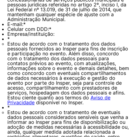
pessoas jurídicas referidas no artigo 2º, inciso I, da
Lei Federal nº 13.019, de 31 de julho de 2014, que
mantenham qualquer espécie de ajuste com a
Administração Municipal.
E-mail:
*
Celular com DDD:
*
Empresa/instituição:
*
Estou de acordo com o tratamento dos dados
pessoais fornecidos ao Insper para fins de inscrição
e participação no evento. Além disso, concordo
com o tratamento dos dados pessoais para
contatos prévios ao evento, com atualizações,
informações sobre o evento e demais detalhes, bem
como concordo com eventuais compartilhamentos
de dados necessários à execução e gestão do
evento por parte do Insper, seja para controle de
acesso, compartilhamento com prestadores de
serviços, hospedagem dos dados pessoais e afins.
Estou ciente quanto aos termos do
Aviso de
Cookies estritamente necessários
Privacidade
disponível no Insper.
*
Cookies de preferências de usuário
Estou de acordo com o tratamento de eventuais
dados pessoais considerados sensíveis que venha a
informar ao Insper para fins de disponibilização ou
adoção de medidas necessárias à acessibilidade ou,
ainda, qualquer medida adotada relacionada a
restrições alimentares, questões de saúde, entre