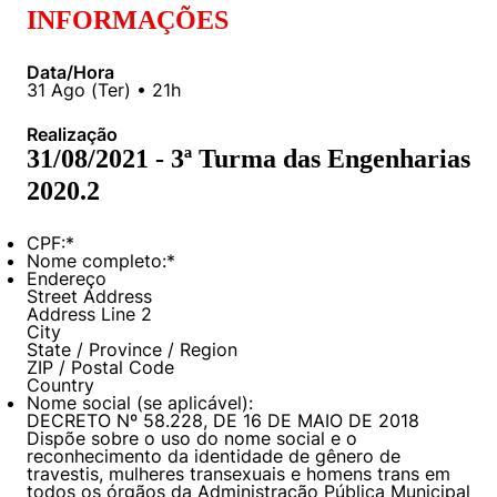
Políticas Públicas
INFORMAÇÕES
Sustentabilidade
Data/Hora
31
Ago
(
Ter
) •
21h
Tecnologia e Dados
Realização
31/08/2021 - 3ª Turma das Engenharias
2020.2
CPF:
*
Nome completo:
*
Endereço
Street Address
Address Line 2
City
State / Province / Region
ZIP / Postal Code
Country
Nome social (se aplicável):
DECRETO Nº 58.228, DE 16 DE MAIO DE 2018
Dispõe sobre o uso do nome social e o
reconhecimento da identidade de gênero de
travestis, mulheres transexuais e homens trans em
todos os órgãos da Administração Pública Municipal