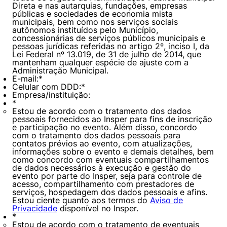
Direta e nas autarquias, fundações, empresas
públicas e sociedades de economia mista
municipais, bem como nos serviços sociais
autônomos instituídos pelo Município,
concessionárias de serviços públicos municipais e
pessoas jurídicas referidas no artigo 2º, inciso I, da
Lei Federal nº 13.019, de 31 de julho de 2014, que
mantenham qualquer espécie de ajuste com a
Administração Municipal.
E-mail:
*
Celular com DDD:
*
Empresa/instituição:
*
Estou de acordo com o tratamento dos dados
pessoais fornecidos ao Insper para fins de inscrição
e participação no evento. Além disso, concordo
com o tratamento dos dados pessoais para
contatos prévios ao evento, com atualizações,
informações sobre o evento e demais detalhes, bem
como concordo com eventuais compartilhamentos
de dados necessários à execução e gestão do
evento por parte do Insper, seja para controle de
acesso, compartilhamento com prestadores de
Cookies estritamente necessários
serviços, hospedagem dos dados pessoais e afins.
Estou ciente quanto aos termos do
Aviso de
Cookies de preferências de usuário
Privacidade
disponível no Insper.
*
Estou de acordo com o tratamento de eventuais