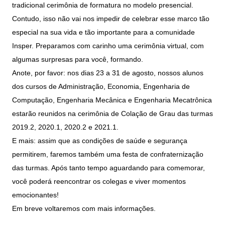
Women in Action
Engenharia e Ciência da Computação
tradicional cerimônia de formatura no modelo presencial.
Fale Conosco
Busca por docentes
Biblioteca Telles
Prêmio Duda Ermírio de Moraes
Como funciona
Contudo, isso não vai nos impedir de celebrar esse marco tão
Notícias
Trabalhe conosco
Direito
Áreas de Conhecimento
especial na sua vida e tão importante para a comunidade
Repositório Institucional
Atendimento
Youtube
Resolução Eficaz de Problemas
Sala de Imprensa
Insper. Preparamos com carinho uma cerimônia virtual, com
Prêmios de Excelência
Todas as Engenharias
Pesquisa na Graduação
Visite o Insper
Instagram
algumas surpresas para você, formando.
Oportunidade de Negócios
Ensino e aprendizagem
Anote, por favor: nos dias 23 a 31 de agosto, nossos alunos
Seminários Acadêmicos
Canal de Ética
Engenharia de Computação
Linkedin
dos cursos de Administração, Economia, Engenharia de
Comitê de Ética em Pesquisa
Ouvidoria
Computação, Engenharia Mecânica e Engenharia Mecatrônica
Engenharia de Produção
estarão reunidos na cerimônia de Colação de Grau das turmas
Portal da Privacidade
2019.2, 2020.1, 2020.2 e 2021.1.
Engenharia Mecânica
Direito
E mais: assim que as condições de saúde e segurança
permitirem, faremos também uma festa de confraternização
Engenharia Mecatrônica
Economia
das turmas. Após tanto tempo aguardando para comemorar,
Finanças
você poderá reencontrar os colegas e viver momentos
emocionantes!
Negócios
Em breve voltaremos com mais informações.