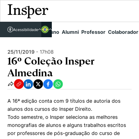
Acessível em libras
Insper - Home Page
\
Agenda de Eventos - arquivo
\
Acessibilidade
Links rápidos
Aluno
Alumni
Professor
Colaborador
Português
Cursos
16º Coleção Insper Almedina
Inglês
Quem Somos
25/11/2019
-
17h08
Vestibular
16º Coleção Insper
Graduação
Comunidade Transforme
O Insper
Almedina
Pós-Graduação
Campus
Pesquisa
Missão
Educação Executiva
Internacional
Projetos Sociais
Conteúdos
Pesquisa no Insper
A 16ª edição conta com 9 títulos de autoria dos
Busca por Áreas de Conhecimento
Student Life
Lista de doadores
alunos dos cursos do Insper Direito.
Centros de Conhecimento
Unidades Acadêmicas
Carreiras e Cursos
Todo semestre, o Insper seleciona as melhores
Núcleo de Carreiras
Cátedras
monografias de alunos e alguns trabalhos escritos
Como funciona
Eventos
Corpo Docente
Hub de Inovação e Empreendedorismo
Gestão e Economia
por professores de pós-graduação do curso de
Centro de Dados e IA
Newsletters