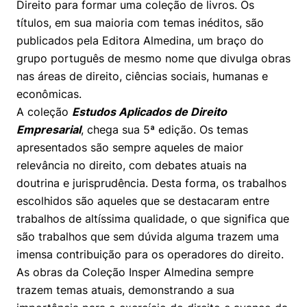
Direito para formar uma coleção de livros. Os
Prêmio Duda Ermírio de Moraes
Como funciona
Women in Action
Engenharia e Ciência da Computação
Fale Conosco
Busca por docentes
Biblioteca Telles
títulos, em sua maioria com temas inéditos, são
Notícias
Trabalhe conosco
Direito
publicados pela Editora Almedina, um braço do
Resolução Eficaz de Problemas
Áreas de Conhecimento
Repositório Institucional
Atendimento
Youtube
grupo português de mesmo nome que divulga obras
Sala de Imprensa
Prêmios de Excelência
Todas as Engenharias
Oportunidade de Negócios
Pesquisa na Graduação
Visite o Insper
nas áreas de direito, ciências sociais, humanas e
Instagram
econômicas.
Ensino e aprendizagem
Seminários Acadêmicos
Canal de Ética
Engenharia de Computação
Linkedin
A coleção
Estudos Aplicados de Direito
Empresarial
, chega sua 5ª edição. Os temas
Comitê de Ética em Pesquisa
Ouvidoria
Engenharia de Produção
apresentados são sempre aqueles de maior
Portal da Privacidade
relevância no direito, com debates atuais na
Engenharia Mecânica
Direito
doutrina e jurisprudência. Desta forma, os trabalhos
escolhidos são aqueles que se destacaram entre
Engenharia Mecatrônica
Economia
trabalhos de altíssima qualidade, o que significa que
são trabalhos que sem dúvida alguma trazem uma
Finanças
imensa contribuição para os operadores do direito.
As obras da Coleção Insper Almedina sempre
Negócios
trazem temas atuais, demonstrando a sua