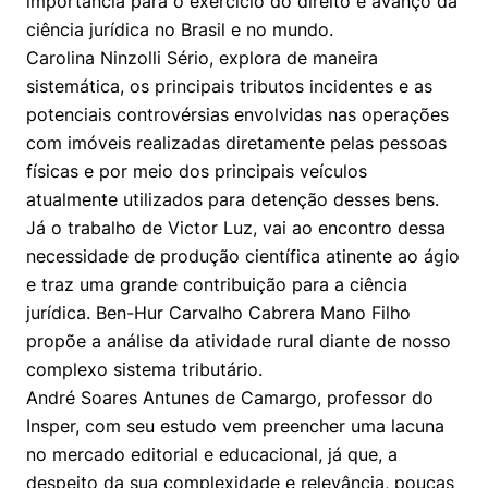
importância para o exercício do direito e avanço da
Políticas Públicas
ciência jurídica no Brasil e no mundo.
Carolina Ninzolli Sério, explora de maneira
Sustentabilidade
sistemática, os principais tributos incidentes e as
potenciais controvérsias envolvidas nas operações
Tecnologia e Dados
com imóveis realizadas diretamente pelas pessoas
físicas e por meio dos principais veículos
atualmente utilizados para detenção desses bens.
Já o trabalho de Victor Luz, vai ao encontro dessa
necessidade de produção científica atinente ao ágio
e traz uma grande contribuição para a ciência
jurídica. Ben-Hur Carvalho Cabrera Mano Filho
propõe a análise da atividade rural diante de nosso
complexo sistema tributário.
André Soares Antunes de Camargo, professor do
Insper, com seu estudo vem preencher uma lacuna
no mercado editorial e educacional, já que, a
despeito da sua complexidade e relevância, poucas