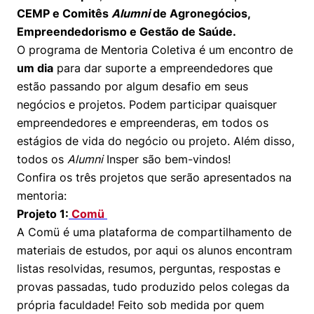
Women in Action
Engenharia e Ciência da Computação
Fale Conosco
CEMP e
Comitês
Alumni
de Agronegócios,
Busca por docentes
Biblioteca Telles
Prêmio Duda Ermírio de Moraes
Como funciona
Notícias
Empreendedorismo e Gestão de Saúde.
Trabalhe conosco
Direito
Áreas de Conhecimento
Repositório Institucional
Atendimento
O programa de Mentoria Coletiva é um encontro de
Youtube
Resolução Eficaz de Problemas
Sala de Imprensa
um dia
para dar suporte a empreendedores que
Prêmios de Excelência
Todas as Engenharias
Pesquisa na Graduação
Visite o Insper
Instagram
estão passando por algum desafio em seus
Oportunidade de Negócios
Ensino e aprendizagem
negócios e projetos. Podem participar quaisquer
Seminários Acadêmicos
Canal de Ética
Engenharia de Computação
Linkedin
empreendedores e empreenderas, em todos os
Comitê de Ética em Pesquisa
Ouvidoria
estágios de vida do negócio ou projeto. Além disso,
Engenharia de Produção
todos os
Alumni
Insper são bem-vindos!
Portal da Privacidade
Confira os três projetos que serão apresentados na
Engenharia Mecânica
Direito
mentoria:
Projeto 1:
Comü
Engenharia Mecatrônica
Economia
A Comü é uma plataforma de compartilhamento de
materiais de estudos, por aqui os alunos encontram
Finanças
listas resolvidas, resumos, perguntas, respostas e
provas passadas, tudo produzido pelos colegas da
Negócios
própria faculdade! Feito sob medida por quem